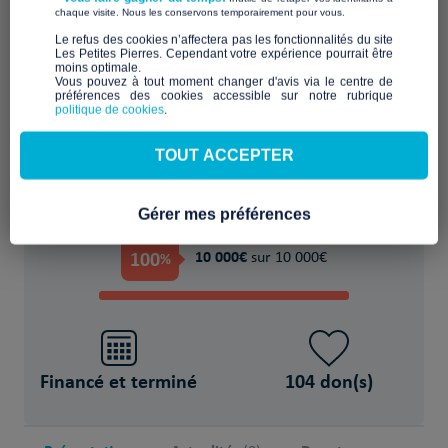
​ ​
chaque visite. Nous les conservons temporairement pour vous.
Aider, accompagner, sécuriser face à
​Le refus des cookies n’affectera pas les fonctionnalités du site
Les Petites Pierres. Cependant votre expérience pourrait être
l'urgence
moins optimale.​
Vous pouvez à tout moment changer d'avis via le centre de
préférences des cookies accessible sur notre rubrique
POUR
politique de cookies
.
160 Personne(s) sans-abri
TOUT ACCEPTER
Gérer mes préférences
PROJET FINANCÉ !
100
10 000€
%
sur 10 000€
Financé et terminé
104 don(s)