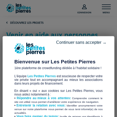
CONNEXION
MENU
DÉCOUVREZ LES PROJETS
Venir en aide aux personnes
sans-abri à Paris (Paris)
Continuer sans accepter →
Une Couverture Pour l'Hiver
Bienvenue sur Les Petites Pierres
1ère plateforme de crowdfunding dédiée à l’habitat solidaire !
L’équipe
Les Petites Pierres
est soucieuse de respecter votre
vie privée tout en accompagnant au mieux les associations
dans leurs projets de financement.
En disant « oui » aux cookies sur Les Petites Pierres, vous
nous aidez notamment à :
•
Répondre au mieux à vos attentes:
Comprendre comment le
site est utilisé nous permet d'améliorer votre expérience de navigation.
•
Entretenir la relation avec vous:
Identifier anonymement votre
venue sur notre plateforme nous permet de vous tenir informé(e) de nos
actualités.
​•
Vous faire gagner du temps:
Inutile de retaper vos identifiants à