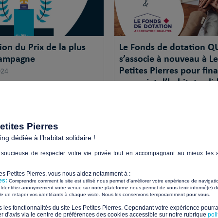
ion du Prix de la plus
Le Fonds de dotation Q
campagne
s’associe à nouveau à Le
Petites Pierres pour fin
024
un projet d’habitat soli
e la plus belle campagne fait
12/12/2024
r en 2025 pour sa 8e édition !
Le Fonds de dotation QUALITEL 
plateforme de financement part
tites Pierres
Les Petites Pierres porte...
g dédiée à l’habitat solidaire !
+
soucieuse de respecter votre vie privée tout en accompagnant au mieux les a
Les Petites Pierres, vous nous aidez notamment à :
es:
Comprendre comment le site est utilisé nous permet d'améliorer votre expérience de navigati
Identifier anonymement votre venue sur notre plateforme nous permet de vous tenir informé(e) de
​ ​
ile de retaper vos identifiants à chaque visite. Nous les conservons temporairement pour vous.
s les fonctionnalités du site Les Petites Pierres. Cependant votre expérience pourrai
d'avis via le centre de préférences des cookies accessible sur notre rubrique
pol