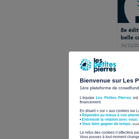
8e édit
belle 
16/12/2
Le Prix d
son retou
Bienvenue sur Les Pe
1ère plateforme de crowdfundin
L’équipe
Les Petites Pierres
est 
financement.
En disant « oui » aux cookies sur 
•
Répondre au mieux à vos attent
•
Entretenir la relation avec vous:
​•
Vous faire gagner du temps:
Inut
​Le refus des cookies n’affectera pa
Vous pouvez à tout moment changer 