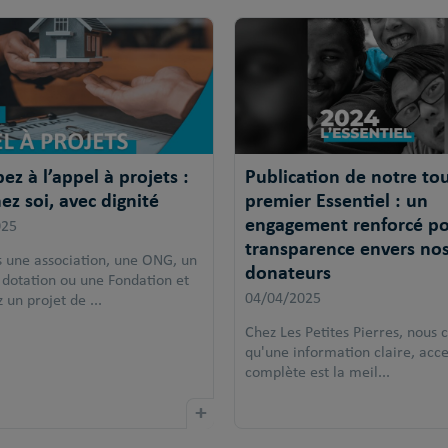
pez à l’appel à projets :
Publication de notre to
ez soi, avec dignité
premier Essentiel : un
engagement renforcé po
025
transparence envers no
s une association, une ONG, un
donateurs
 dotation ou une Fondation et
04/04/2025
 un projet de ...
Chez Les Petites Pierres, nous 
qu'une information claire, acce
complète est la meil...
+