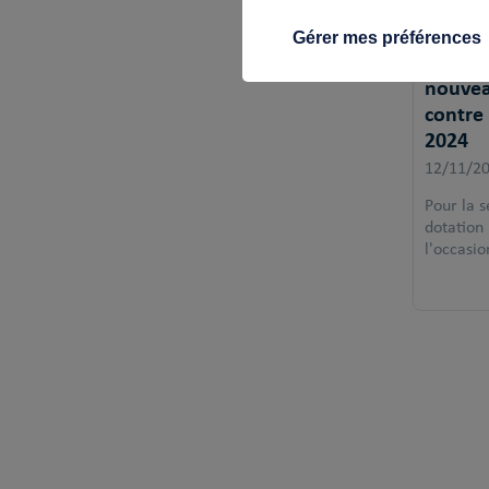
Gérer mes préférences
Les Pet
nouvea
contre 
2024
12/11/2
Pour la s
dotation 
l'occasio