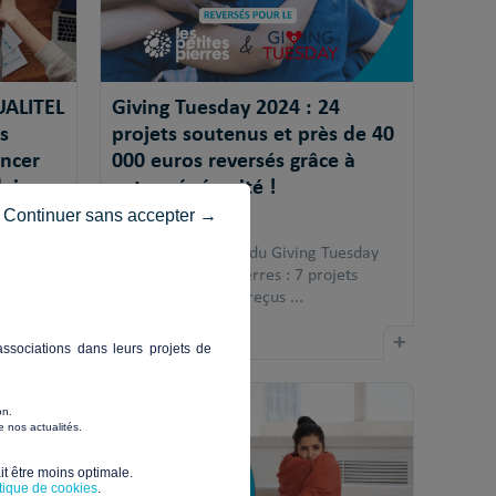
UALITEL
Giving Tuesday 2024 : 24
s
projets soutenus et près de 40
ancer
000 euros reversés grâce à
daire
votre générosité !
Continuer sans accepter →
04/12/2024
et la
Découvrez le bilan du Giving Tuesday
icipatif
avec Les Petites Pierres : 7 projets
finalisés, 123 dons reçus ...
+
+
ssociations dans leurs projets de
on.
 nos actualités.
t être moins optimale.​
itique de cookies
.