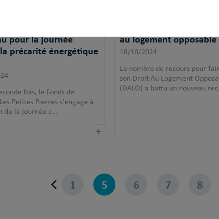
ites Pierres s’engage à
Record de recours pour l
u pour la journée
au logement opposable
la précarité énergétique
18/10/2024
Le nombre de recours pour fair
024
son Droit Au Logement Opposa
(DALO) a battu un nouveau rec.
econde fois, le Fonds de
Les Petites Pierres s'engage à
n de la journée c...
+
1
5
6
7
8