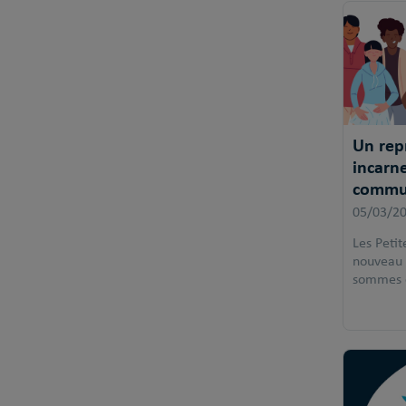
Un rep
incarne
commu
05/03/2
Les Petit
nouveau 
sommes c