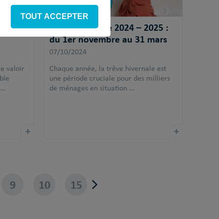
TOUT ACCEPTER
e droit
Trêve hivernale 2024 – 2025 :
du 1er novembre au 31 mars
07/10/2024
e valoir
Chaque année, la trêve hivernale est
ble
une période cruciale pour des milliers
..
de ménages en situation ...
+
+
9
10
15