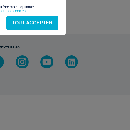
t être moins optimale.​
itique de cookies
.
TOUT ACCEPTER
vez-nous