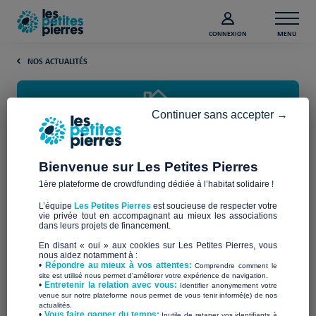
CONNEXION
MENU
NOS ACTUALITÉS
Continuer sans accepter →
Bienvenue sur Les Petites Pierres
1ère plateforme de crowdfunding dédiée à l’habitat solidaire !
Journée Mondiale de l’Habitat
L’équipe
Les Petites Pierres
est soucieuse de respecter votre
Un logement pour tous
vie privée tout en accompagnant au mieux les associations
dans leurs projets de financement.
En disant « oui » aux cookies sur Les Petites Pierres, vous
Un logement pour tous : amélioration
nous aidez notamment à :
•
Répondre au mieux à vos attentes:
Comprendre comment le
site est utilisé nous permet d'améliorer votre expérience de navigation.
de l’environnement urbain
•
Entretenir la relation avec vous:
Identifier anonymement votre
venue sur notre plateforme nous permet de vous tenir informé(e) de nos
actualités.
​•
Vous faire gagner du temps:
Inutile de retaper vos identifiants à