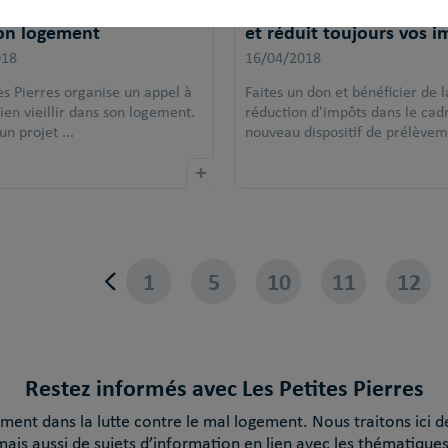
 projets : Bien vieillir
En 2018, donner rend h
on logement
et réduit toujours vos i
018
16/04/2018
es Pierres organise un appel à
Faites un don et bénéficier de l
bien vieillir dans son logement.
réduction d'impôts dans le cad
n projet ...
nouveau dispositif de prélèvem.
+
1
5
10
11
12
Restez informés avec Les Petites Pierres
ent dans la lutte contre le mal logement. Nous traitons ici d
mais aussi de sujets d’information en lien avec les thématiques