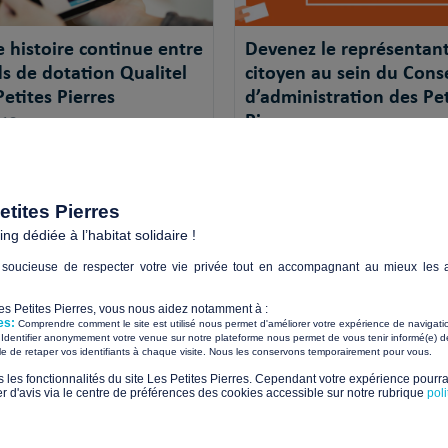
e histoire continue entre
Devenez le représentan
ds de dotation Qualitel
citoyen au sein du Conse
Petites Pierres
d’administration des Pet
Pierres
018
01/09/2018
012, le Fonds de dotation
agit en faveur du
Les Petites Pierres recherche s
ement de projets
représentant citoyen au sein d
tites Pierres
iques ...
conseil d'administration.
g dédiée à l’habitat solidaire !
+
soucieuse de respecter votre vie privée tout en accompagnant au mieux les a
Les Petites Pierres, vous nous aidez notamment à :
es:
Comprendre comment le site est utilisé nous permet d'améliorer votre expérience de navigati
Identifier anonymement votre venue sur notre plateforme nous permet de vous tenir informé(e) de
​ ​
ile de retaper vos identifiants à chaque visite. Nous les conservons temporairement pour vous.
s les fonctionnalités du site Les Petites Pierres. Cependant votre expérience pourrai
d'avis via le centre de préférences des cookies accessible sur notre rubrique
pol