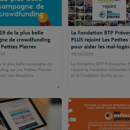
19 de la plus belle
La Fondation BTP Prévo
ne de crowdfunding
PLUS rejoint Les Petites 
 Petites Pierres
pour aider les mal-logés
019
30/10/2018
de la plus belle campagne de
La Fondation BTP Prévoyance 
ing sur Les Petites Pierres
rejoint la Fondation Schneider 
pour une deuxième ...
et la Fondation Somfy au se...
+