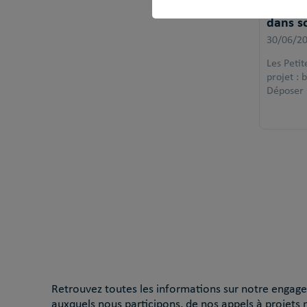
Appel à
dans s
30/06/2
Les Petit
projet : 
Déposer u
Retrouvez toutes les informations sur notre engagem
auxquels nous participons, de nos appels à projets 