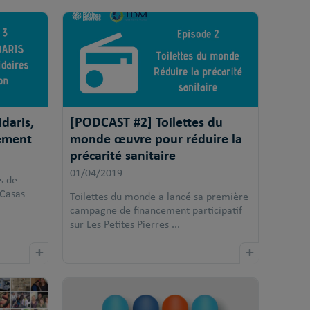
daris,
[PODCAST #2] Toilettes du
gement
monde œuvre pour réduire la
précarité sanitaire
01/04/2019
s de
 Casas
Toilettes du monde a lancé sa première
campagne de financement participatif
sur Les Petites Pierres ...
+
+