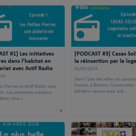
ST #1] Les initiatives
[PODCAST #3] Casas Soli
res dans l’habitat en
la réinsertion par le lo
riat avec Actif Radio
01/05/2019
019
Dans l’une des villes les pauvre
France, à Béziers, l’association
es Pierres et Actif Radio vous
Solidaris œuvre pour aid...
t : Les initiatives solidaire
bitat. Une s...
+