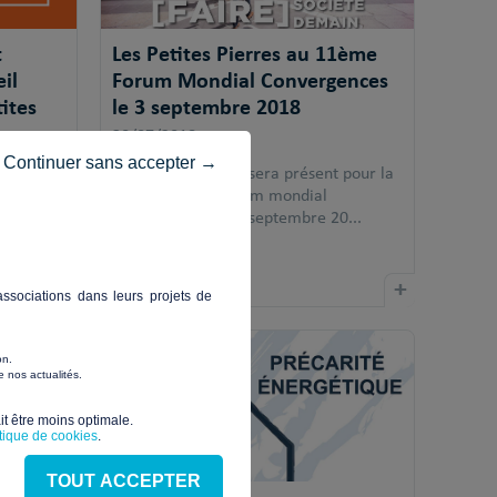
t
Les Petites Pierres au 11ème
il
Forum Mondial Convergences
ites
le 3 septembre 2018
30/07/2018
Continuer sans accepter →
Les Petites Pierres sera présent pour la
11e édition du forum mondial
on
Convergences le 3 septembre 20...
e son
+
+
ssociations dans leurs projets de
on.
 nos actualités.
t être moins optimale.​
itique de cookies
.
TOUT ACCEPTER