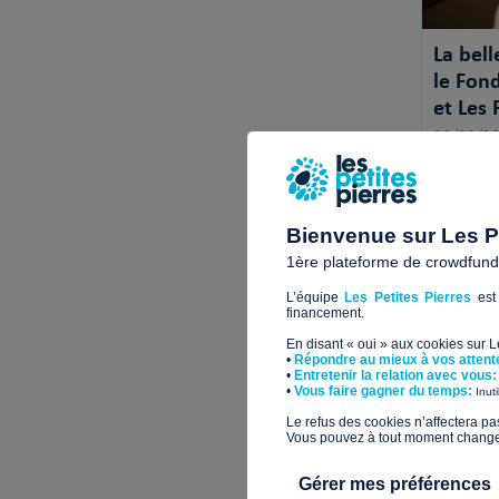
La bell
le Fon
et Les 
30/09/2
Depuis 2
Qualitel 
développ
Bienvenue sur Les Pe
emblémat
1ère plateforme de crowdfundin
L’équipe
Les Petites Pierres
est 
financement.
En disant « oui » aux cookies sur 
•
Répondre au mieux à vos attent
•
Entretenir la relation avec vous:
​•
Vous faire gagner du temps:
Inut
​Le refus des cookies n’affectera pa
Vous pouvez à tout moment changer 
Gérer mes préférences