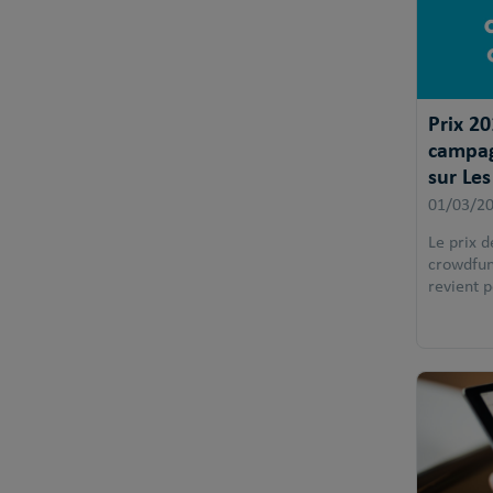
Prix 20
campag
sur Les
01/03/2
Le prix 
crowdfund
revient 