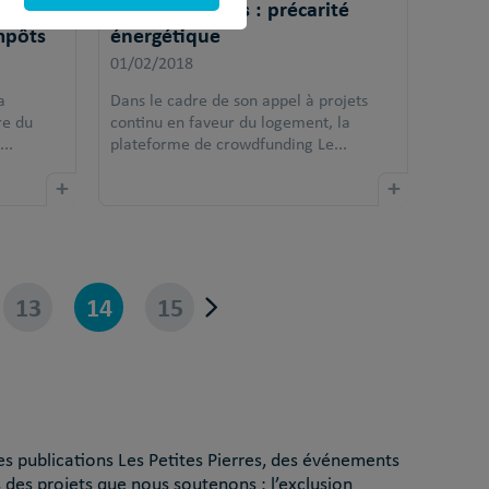
eureux
Appel à projets : précarité
mpôts
énergétique
01/02/2018
a
Dans le cadre de son appel à projets
re du
continu en faveur du logement, la
..
plateforme de crowdfunding Le...
+
+
13
14
15
es publications Les Petites Pierres, des événements
 des projets que nous soutenons : l’exclusion