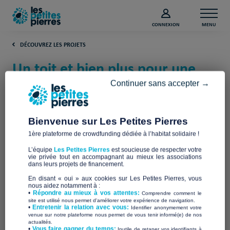
CONNEXION
MENU
DÉCOUVREZ LES PROJETS
Un toit et bien plus pour une
famille sans-abri (Seine-
Continuer sans accepter →
Maritime)
Bienvenue sur Les Petites Pierres
Toit à Moi Rouen Normandie
1ère plateforme de crowdfunding dédiée à l’habitat solidaire !
L’équipe
Les Petites Pierres
est soucieuse de respecter votre
vie privée tout en accompagnant au mieux les associations
dans leurs projets de financement.
En disant « oui » aux cookies sur Les Petites Pierres, vous
nous aidez notamment à :
•
Répondre au mieux à vos attentes:
Comprendre comment le
site est utilisé nous permet d'améliorer votre expérience de navigation.
•
Entretenir la relation avec vous:
Identifier anonymement votre
venue sur notre plateforme nous permet de vous tenir informé(e) de nos
actualités.
​•
Vous faire gagner du temps:
Inutile de retaper vos identifiants à