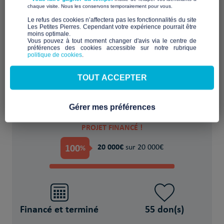
​ ​
chaque visite. Nous les conservons temporairement pour vous.
​Le refus des cookies n’affectera pas les fonctionnalités du site
Les Petites Pierres. Cependant votre expérience pourrait être
moins optimale.​
Un appartement en cœur de ville pour
Vous pouvez à tout moment changer d'avis via le centre de
préférences des cookies accessible sur notre rubrique
prendre son envol
politique de cookies
.
POUR
TOUT ACCEPTER
5 Personnes (familles) isolées, sans-abri
Gérer mes préférences
PROJET FINANCÉ !
100
20 000€
%
sur 20 000€
Financé et terminé
55 don(s)