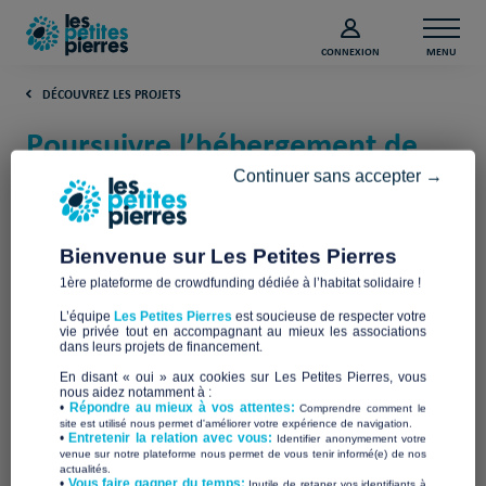
CONNEXION
MENU
DÉCOUVREZ LES PROJETS
Poursuivre l’hébergement de
personnes migrantes (Isère)
Continuer sans accepter →
Accueil Migrants Grésivaudan
Bienvenue sur Les Petites Pierres
1ère plateforme de crowdfunding dédiée à l’habitat solidaire !
L’équipe
Les Petites Pierres
est soucieuse de respecter votre
vie privée tout en accompagnant au mieux les associations
dans leurs projets de financement.
En disant « oui » aux cookies sur Les Petites Pierres, vous
nous aidez notamment à :
•
Répondre au mieux à vos attentes:
Comprendre comment le
site est utilisé nous permet d'améliorer votre expérience de navigation.
•
Entretenir la relation avec vous:
Identifier anonymement votre
venue sur notre plateforme nous permet de vous tenir informé(e) de nos
actualités.
​•
Vous faire gagner du temps:
Inutile de retaper vos identifiants à