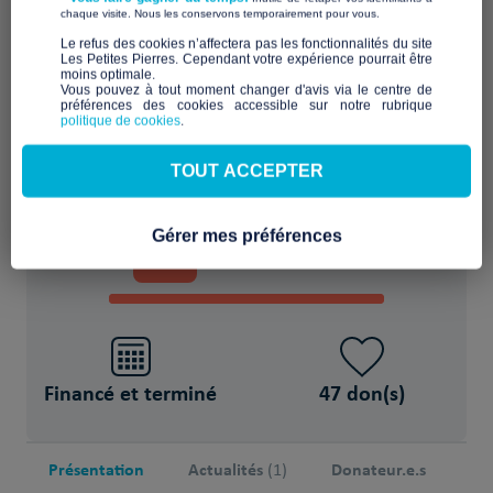
​ ​
chaque visite. Nous les conservons temporairement pour vous.
5 logements mis à disposition
​Le refus des cookies n’affectera pas les fonctionnalités du site
Les Petites Pierres. Cependant votre expérience pourrait être
moins optimale.​
Vous pouvez à tout moment changer d'avis via le centre de
POUR
préférences des cookies accessible sur notre rubrique
politique de cookies
.
26 Personnes migrantes sans abris
TOUT ACCEPTER
PROJET FINANCÉ !
Gérer mes préférences
100
20 000€
%
sur 20 000€
Financé et terminé
47 don(s)
Présentation
Actualités
Donateur.e.s
(1)