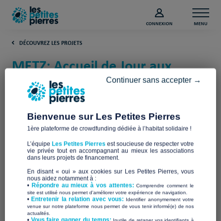
CONNEXION
MENU
DÉCOUVREZ LES PROJETS
METZ: Accueil de Jour aux
normes COVID (Moselle)
Continuer sans accepter →
Secours Catholique Caritas France
Bienvenue sur Les Petites Pierres
1ère plateforme de crowdfunding dédiée à l’habitat solidaire !
L’équipe
Les Petites Pierres
est soucieuse de respecter votre
vie privée tout en accompagnant au mieux les associations
dans leurs projets de financement.
En disant « oui » aux cookies sur Les Petites Pierres, vous
nous aidez notamment à :
•
Répondre au mieux à vos attentes:
Comprendre comment le
site est utilisé nous permet d'améliorer votre expérience de navigation.
•
Entretenir la relation avec vous:
Identifier anonymement votre
venue sur notre plateforme nous permet de vous tenir informé(e) de nos
actualités.
​•
Vous faire gagner du temps:
Inutile de retaper vos identifiants à