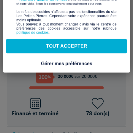
​ ​
chaque visite. Nous les conservons temporairement pour vous.
Favoriser l'accueil et l'échange dans un lieu
​Le refus des cookies n’affectera pas les fonctionnalités du site
Les Petites Pierres. Cependant votre expérience pourrait être
partagé
moins optimale.​
Vous pouvez à tout moment changer d'avis via le centre de
préférences des cookies accessible sur notre rubrique
POUR
politique de cookies
.
80 Personne(s) en situation de précarité
TOUT ACCEPTER
Gérer mes préférences
PROJET FINANCÉ !
100
20 000€
%
sur 20 000€
Financé et terminé
78 don(s)