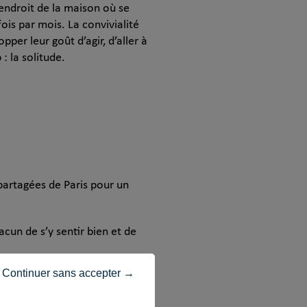
’endroit de la maison où se
ois par mois. La convivialité
per leur goût d’agir, d’aller à
: la solitude.
partagées de Paris pour un
cun de s’y sentir bien et de
Continuer sans accepter →