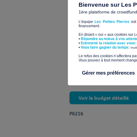
Où l’on se sent utile en cuisina
Bienvenue sur Les Pe
Où l’on gagne en confiance et
1ère plateforme de crowdfundin
Où l’on trouve du réconfort en
L’équipe
Les Petites Pierres
est 
Où l’on accueillera les voisins
financement.
En disant « oui » aux cookies sur 
•
Répondre au mieux à vos attent
•
Entretenir la relation avec vous:
​•
Vous faire gagner du temps:
Inut
Quel impact pour ce p
​Le refus des cookies n’affectera pa
Vous pouvez à tout moment changer 
Habitat inclusif
Gérer mes préférences
Voir le budget détaillé
P6216