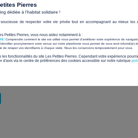
nt pour soi et pour les autres
tites Pierres
 en autonomie en préparant les repas
g dédiée à l’habitat solidaire !
 cas de baisse de moral
soucieuse de respecter votre vie privée tout en accompagnant au mieux les a
 lors de tables d’hôtes prévues régulièrement
Les Petites Pierres, vous nous aidez notamment à :
es:
Comprendre comment le site est utilisé nous permet d'améliorer votre expérience de navigati
Identifier anonymement votre venue sur notre plateforme nous permet de vous tenir informé(e) de
​ ​
ile de retaper vos identifiants à chaque visite. Nous les conservons temporairement pour vous.
rojet ?
s les fonctionnalités du site Les Petites Pierres. Cependant votre expérience pourrai
d'avis via le centre de préférences des cookies accessible sur notre rubrique
pol