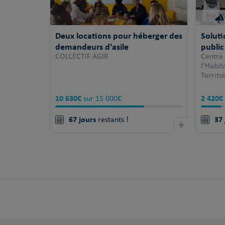
Deux locations pour héberger des
Solut
demandeurs d'asile
public
COLLECTIF AGIR
Centre
l'Habi
Territo
10 630€
2 420€
sur 15 000€
67 jours
37 
restants !
+