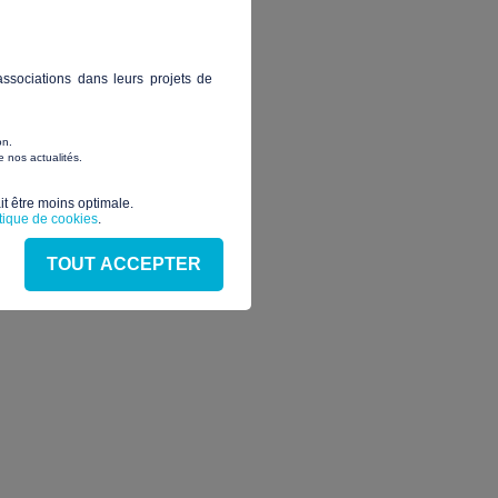
ssociations dans leurs projets de
on.
 nos actualités.
t être moins optimale.​
itique de cookies
.
TOUT ACCEPTER