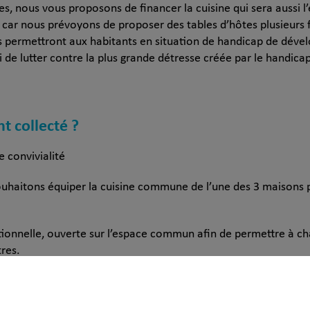
es, nous vous proposons de financer la cuisine qui sera aussi l
r, car nous prévoyons de proposer des tables d’hôtes plusieurs f
 permettront aux habitants en situation de handicap de dévelop
i de lutter contre la plus grande détresse créée par le handicap 
nt collecté ?
e convivialité
souhaitons équiper la cuisine commune de l’une des 3 maisons 
tionnelle, ouverte sur l’espace commun afin de permettre à cha
tres.
ellence, la pièce centrale du projet :