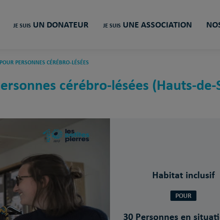
UN DONATEUR
UNE ASSOCIATION
NOS
JE SUIS
JE SUIS
 POUR PERSONNES CÉRÉBRO-LÉSÉES
ersonnes cérébro-lésées (Hauts-de-
Habitat inclusif
POUR
30 Personnes en situat