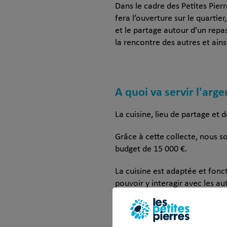
Dans le cadre des Petites Pierr
fera l’ouverture sur le quartie
et le partage autour d’un repas
la rencontre des autres et ains
A quoi va servir l'arge
La cuisine, lieu de partage et d
Grâce à cette collecte, nous 
budget de 15 000 €.
La cuisine est adaptée et fonc
pouvoir y interagir avec les au
C’est le lieu du partage par exc