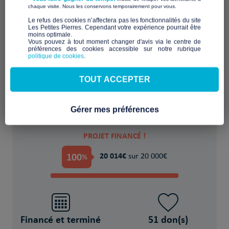
​ ​
chaque visite. Nous les conservons temporairement pour vous.
Favoriser l'accueil et l'échange dans un lieu
​Le refus des cookies n’affectera pas les fonctionnalités du site
Les Petites Pierres. Cependant votre expérience pourrait être
partagé
moins optimale.​
Vous pouvez à tout moment changer d'avis via le centre de
préférences des cookies accessible sur notre rubrique
POUR
politique de cookies
.
1000 Victime(s) de violences, abus,
TOUT ACCEPTER
abandon, exclusion (enfants, femmes,
LGBTQ+)
Gérer mes préférences
PROJET FINANCÉ !
100
20 014€
%
sur 20 000€
Financé et terminé
51 don(s)