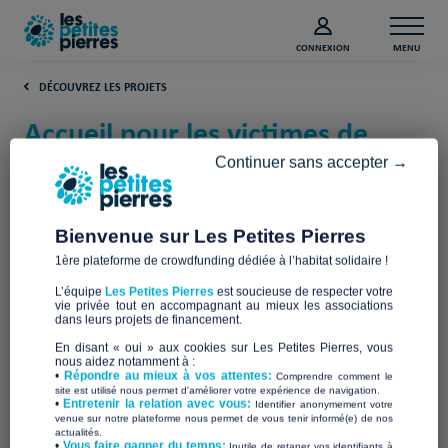
CONNEXION
MENU
DÉCOUVREZ LES PROJETS
Accueil pour les victimes de
traite des êtres humains (Paris)
Continuer sans accepter →
Aux captifs, la libération
Bienvenue sur Les Petites Pierres
1ère plateforme de crowdfunding dédiée à l’habitat solidaire !
L’équipe
Les Petites Pierres
est soucieuse de respecter votre
vie privée tout en accompagnant au mieux les associations
dans leurs projets de financement.
En disant « oui » aux cookies sur Les Petites Pierres, vous
nous aidez notamment à :
•
Répondre au mieux à vos attentes:
Comprendre comment le
site est utilisé nous permet d'améliorer votre expérience de navigation.
•
Entretenir la relation avec vous:
Identifier anonymement votre
venue sur notre plateforme nous permet de vous tenir informé(e) de nos
actualités.
​•
Vous faire gagner du temps:
Inutile de retaper vos identifiants à