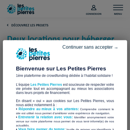
CONNEXION
MENU
DÉCOUVREZ LES PROJETS
Deux locations pour héberger
des demandeurs d’asile
Continuer sans accepter →
(Bouches-du-Rhône)
Bienvenue sur Les Petites Pierres
COLLECTIF AGIR
1ère plateforme de crowdfunding dédiée à l’habitat solidaire !
L’équipe
Les Petites Pierres
est soucieuse de respecter votre
vie privée tout en accompagnant au mieux les associations
dans leurs projets de financement.
En disant « oui » aux cookies sur Les Petites Pierres, vous
nous aidez notamment à :
•
Répondre au mieux à vos attentes:
Comprendre comment le
site est utilisé nous permet d'améliorer votre expérience de navigation.
•
Entretenir la relation avec vous:
Identifier anonymement votre
venue sur notre plateforme nous permet de vous tenir informé(e) de nos
actualités.
​•
Vous faire gagner du temps:
Inutile de retaper vos identifiants à