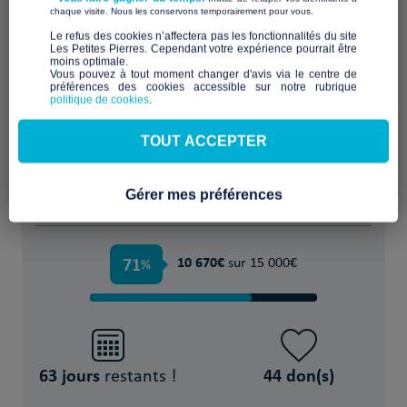
​ ​
chaque visite. Nous les conservons temporairement pour vous.
​Le refus des cookies n’affectera pas les fonctionnalités du site
Les Petites Pierres. Cependant votre expérience pourrait être
moins optimale.​
Sécurité et stabilité le temps d'examen de
Vous pouvez à tout moment changer d'avis via le centre de
préférences des cookies accessible sur notre rubrique
leur demande d'asile
politique de cookies
.
POUR
TOUT ACCEPTER
10 Demandeurs d'asile à la rue, non logés
par l'Etat
Gérer mes préférences
71
10 670€
%
sur 15 000€
63 jours
44 don(s)
restants !