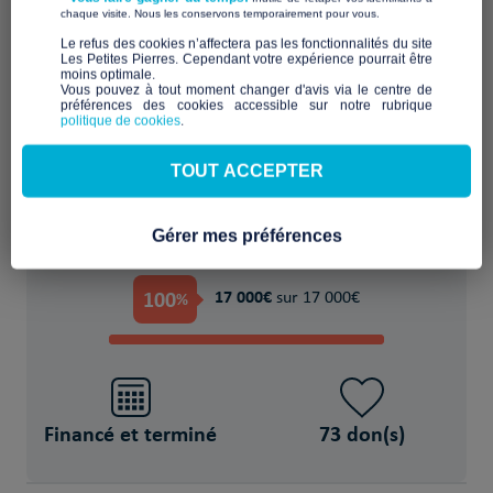
​ ​
chaque visite. Nous les conservons temporairement pour vous.
​Le refus des cookies n’affectera pas les fonctionnalités du site
Les Petites Pierres. Cependant votre expérience pourrait être
moins optimale.​
Améliorer le cadre de vie et le confort
Vous pouvez à tout moment changer d'avis via le centre de
préférences des cookies accessible sur notre rubrique
politique de cookies
.
POUR
TOUT ACCEPTER
21 Personne(s) en situation de handicap
Gérer mes préférences
PROJET FINANCÉ !
100
17 000€
%
sur 17 000€
Financé et terminé
73 don(s)