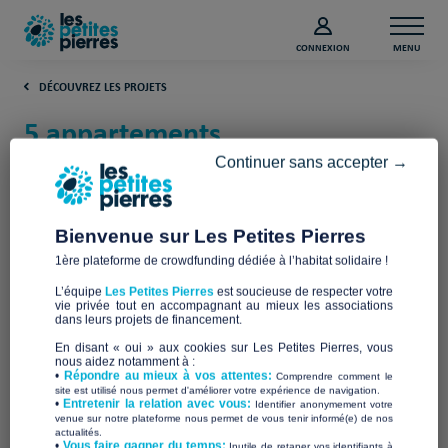
CONNEXION
MENU
DÉCOUVREZ LES PROJETS
5 appartements
supplémentaires adaptés au
Continuer sans accepter →
handicap ! (Haute-Garonne)
Bienvenue sur Les Petites Pierres
L'Esperluette
1ère plateforme de crowdfunding dédiée à l’habitat solidaire !
L’équipe
Les Petites Pierres
est soucieuse de respecter votre
vie privée tout en accompagnant au mieux les associations
dans leurs projets de financement.
En disant « oui » aux cookies sur Les Petites Pierres, vous
nous aidez notamment à :
•
Répondre au mieux à vos attentes:
Comprendre comment le
site est utilisé nous permet d'améliorer votre expérience de navigation.
•
Entretenir la relation avec vous:
Identifier anonymement votre
venue sur notre plateforme nous permet de vous tenir informé(e) de nos
actualités.
​•
Vous faire gagner du temps:
Inutile de retaper vos identifiants à