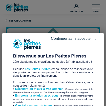
CONNEXION
MENU
LES ASSOCIATIONS
Continuer sans accepter →
Bienvenue sur Les Petites Pierres
1ère plateforme de crowdfunding dédiée à l’habitat solidaire !
L’équipe
Les Petites Pierres
est soucieuse de respecter votre
vie privée tout en accompagnant au mieux les associations
dans leurs projets de financement.
En disant « oui » aux cookies sur Les Petites Pierres, vous
nous aidez notamment à :
•
Répondre au mieux à vos attentes:
Comprendre comment le
UN TOIT
site est utilisé nous permet d'améliorer votre expérience de navigation.
•
Entretenir la relation avec vous:
Identifier anonymement votre
venue sur notre plateforme nous permet de vous tenir informé(e) de nos
actualités.
​•
Vous faire gagner du temps:
Inutile de retaper vos identifiants à