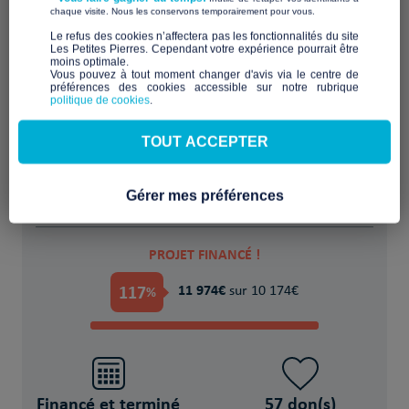
​ ​
chaque visite. Nous les conservons temporairement pour vous.
​Le refus des cookies n’affectera pas les fonctionnalités du site
Les Petites Pierres. Cependant votre expérience pourrait être
moins optimale.​
Réhabilitation du bâtiment Sainte Barbe à
Vous pouvez à tout moment changer d'avis via le centre de
préférences des cookies accessible sur notre rubrique
Fuveau en 7 logements
politique de cookies
.
POUR
TOUT ACCEPTER
17 Personnes en précarité financière et
sociale avec objectif de réinsertion
Gérer mes préférences
PROJET FINANCÉ !
117
11 974€
%
sur 10 174€
Financé et terminé
57 don(s)