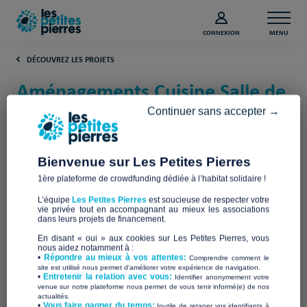
CONNEXION
MENU
DÉCOUVREZ LES PROJETS
Aménagements Cuisine Salle de
Bain de 7 logements Fuveau
Continuer sans accepter →
(Bouches-du-Rhône)
Bienvenue sur Les Petites Pierres
UN TOIT
1ère plateforme de crowdfunding dédiée à l’habitat solidaire !
L’équipe
Les Petites Pierres
est soucieuse de respecter votre
vie privée tout en accompagnant au mieux les associations
dans leurs projets de financement.
En disant « oui » aux cookies sur Les Petites Pierres, vous
nous aidez notamment à :
•
Répondre au mieux à vos attentes:
Comprendre comment le
site est utilisé nous permet d'améliorer votre expérience de navigation.
•
Entretenir la relation avec vous:
Identifier anonymement votre
venue sur notre plateforme nous permet de vous tenir informé(e) de nos
actualités.
​•
Vous faire gagner du temps:
Inutile de retaper vos identifiants à