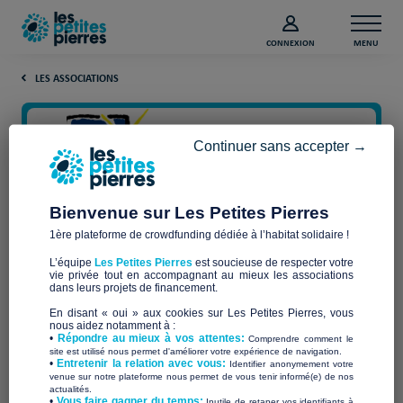
CONNEXION
MENU
LES ASSOCIATIONS
Continuer sans accepter →
Bienvenue sur Les Petites Pierres
1ère plateforme de crowdfunding dédiée à l’habitat solidaire !
Emmaüs Thouars
L’équipe
Les Petites Pierres
est soucieuse de respecter votre
vie privée tout en accompagnant au mieux les associations
dans leurs projets de financement.
En disant « oui » aux cookies sur Les Petites Pierres, vous
nous aidez notamment à :
Qui sommes-nous ?
•
Répondre au mieux à vos attentes:
Comprendre comment le
site est utilisé nous permet d'améliorer votre expérience de navigation.
•
Entretenir la relation avec vous:
Identifier anonymement votre
Communauté Emmaüs Thouars
venue sur notre plateforme nous permet de vous tenir informé(e) de nos
actualités.
​•
Vous faire gagner du temps:
Inutile de retaper vos identifiants à