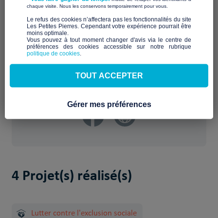
Pour lutter contre l’isolement et la précarisation des
​ ​
chaque visite. Nous les conservons temporairement pour vous.
personnes âgées, Encour’âge a ouvert, en janvier 2023, une
​Le refus des cookies n’affectera pas les fonctionnalités du site
maison partagée solidaire, sous forme d’une colocation
Les Petites Pierres. Cependant votre expérience pourrait être
moins optimale.​
accompagnée, pour des personnes âgées. Cette maison
Vous pouvez à tout moment changer d'avis via le centre de
partagée se veut accessible financièrement grâce à un fond
préférences des cookies accessible sur notre rubrique
de solidarité qui permet d’ajuster la participation financière
politique de cookies
.
du colocataire à ses moyens financiers.
TOUT ACCEPTER
Gérer mes préférences
4 Projet(s) réalisé(s)
Lutter contre l'exclusion sociale