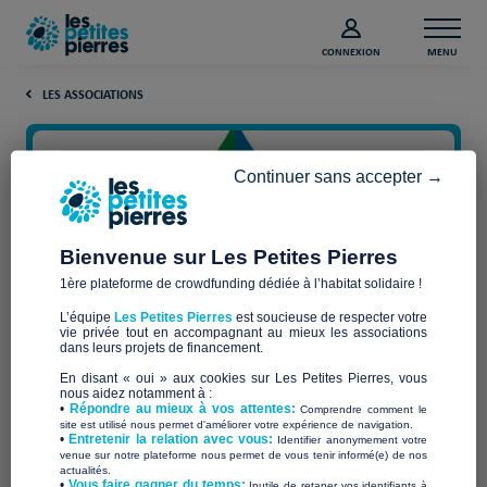
CONNEXION
MENU
LES ASSOCIATIONS
Continuer sans accepter →
Bienvenue sur Les Petites Pierres
1ère plateforme de crowdfunding dédiée à l’habitat solidaire !
L’équipe
Les Petites Pierres
est soucieuse de respecter votre
vie privée tout en accompagnant au mieux les associations
Association Encour'âge
dans leurs projets de financement.
En disant « oui » aux cookies sur Les Petites Pierres, vous
nous aidez notamment à :
•
Répondre au mieux à vos attentes:
Comprendre comment le
site est utilisé nous permet d'améliorer votre expérience de navigation.
•
Entretenir la relation avec vous:
Identifier anonymement votre
Qui sommes-nous ?
venue sur notre plateforme nous permet de vous tenir informé(e) de nos
actualités.
​•
Vous faire gagner du temps:
Inutile de retaper vos identifiants à