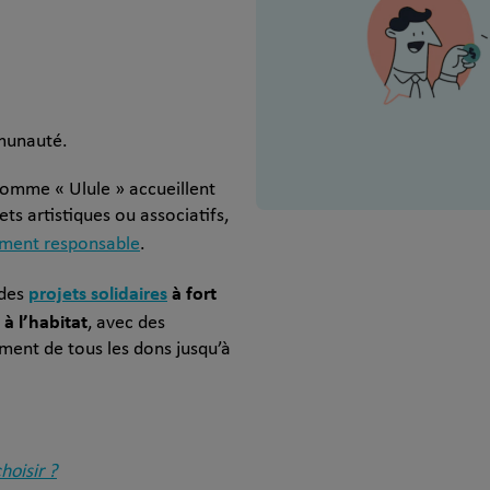
munauté.
comme « Ulule » accueillent
ts artistiques ou associatifs,
ement responsable
.
projets solidaires
à fort
 des
 à l’habitat
, avec des
ent de tous les dons jusqu’à
hoisir ?