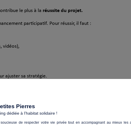
réussite du projet.
ontribue le plus à la
cement participatif. Pour réussir, il faut :
, vidéos),
ur ajuster sa stratégie.
permet de bien comprendre le fonctionnement du crowdfund
la préparer en structurant tous ces éléments. Vous évitez ains
tites Pierres
g dédiée à l’habitat solidaire !
soucieuse de respecter votre vie privée tout en accompagnant au mieux les a