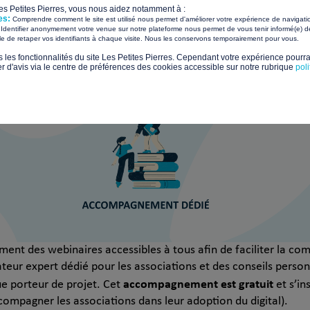
 par Les Petites Pierres
Les Petites Pierres, vous nous aidez notamment à :
es:
Comprendre comment le site est utilisé nous permet d'améliorer votre expérience de navigati
Identifier anonymement votre venue sur notre plateforme nous permet de vous tenir informé(e) de
​ ​
ile de retaper vos identifiants à chaque visite. Nous les conservons temporairement pour vous.
s les fonctionnalités du site Les Petites Pierres. Cependant votre expérience pourrai
d'avis via le centre de préférences des cookies accessible sur notre rubrique
pol
ement des webinaires accessibles à tous afin de faciliter la c
eur expert dédié pour les associations et des conseils personnal
accompagnement est gratuit
 porteur de projet. Cet
et s’in
accompagner les associations dans leur adoption du digital).