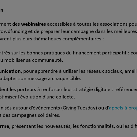
on
webinaires
rement des
accessibles à toutes les associations po
owdfunding et de préparer leur campagne dans les meilleures
vrent plusieurs thématiques complémentaires :
ntrés sur les bonnes pratiques du financement participatif : c
 ou mobiliser sa communauté.
unication
, pour apprendre à utiliser les réseaux sociaux, amélio
dapter son message à chaque cible.
ident les porteurs à renforcer leur stratégie digitale : référenc
imiser l’évolution d’une collecte.
anisés autour d’événements (Giving Tuesday) ou d’
appels à pro
tés des campagnes solidaires.
orme
, présentant les nouveautés, les fonctionnalités, ou les 