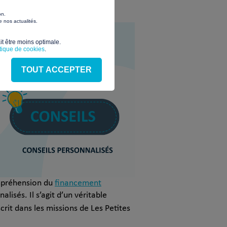
on.
 nos actualités.
t être moins optimale.​
itique de cookies
.
TOUT ACCEPTER
ompréhension du
financement
isés. Il s’agit d’un véritable
scrit dans les missions de Les Petites