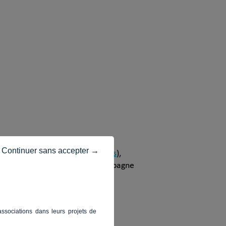
Continuer sans accepter →
ing (ses
avantages
et ses
risques
),
i les hésitations une fois la campagne
ssociations dans leurs projets de