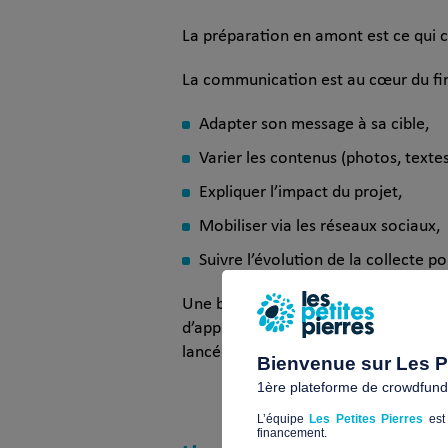
La préparation en amont est ce qui c
La communication est au cœur du finan
Adapter son message à sa cible,
Varier les contenus (photos, textes
Expliquer l’impact du projet,
Mobiliser via les réseaux sociaux,
Suivre l’évolution de la collecte po
Une bonne formation crowdfunding 
d’apprendre à
créer sa campagne
et 
lancée.
Bienvenue sur Les Pe
1ère plateforme de crowdfundin
L’équipe
Les Petites Pierres
est 
financement.