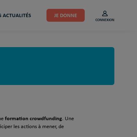
 ACTUALITÉS
JE DONNE
CONNEXION
formation crowdfunding
une
. Une
iciper les actions à mener, de