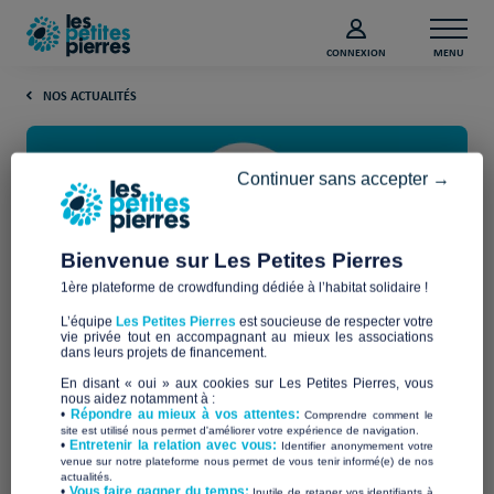
CONNEXION
MENU
NOS ACTUALITÉS
Continuer sans accepter →
Bienvenue sur Les Petites Pierres
1ère plateforme de crowdfunding dédiée à l’habitat solidaire !
Découvrez les 9 associations
L’équipe
Les Petites Pierres
est soucieuse de respecter votre
sélectionnées pour participer
vie privée tout en accompagnant au mieux les associations
dans leurs projets de financement.
au prix de la plus belle
En disant « oui » aux cookies sur Les Petites Pierres, vous
nous aidez notamment à :
campagne 2025
•
Répondre au mieux à vos attentes:
Comprendre comment le
site est utilisé nous permet d'améliorer votre expérience de navigation.
•
Entretenir la relation avec vous:
Identifier anonymement votre
venue sur notre plateforme nous permet de vous tenir informé(e) de nos
actualités.
Chaque année, Les Petites Pierres met à l’honneur l’énergie,
​•
Vous faire gagner du temps:
Inutile de retaper vos identifiants à