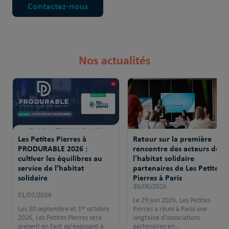
Contactez-nous
Nos actualités
Les Petites Pierres à
Retour sur la première
PRODURABLE 2026 :
rencontre des acteurs de
cultiver les équilibres au
l'habitat solidaire
service de l’habitat
partenaires de Les Petites
solidaire
Pierres à Paris
30/06/2026
01/07/2026
Le 29 juin 2026, Les Petites
Les 30 septembre et 1ᵉʳ octobre
Pierres a réuni à Paris une
2026, Les Petites Pierres sera
vingtaine d’associations
présent en tant qu’exposant à ...
partenaires en...