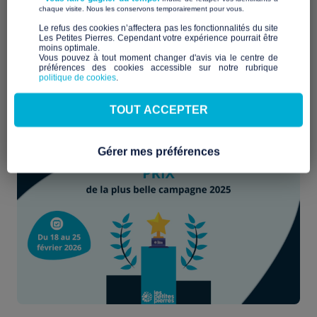
la créativité et l’engagement des associations qui mènent des
​ ​
chaque visite. Nous les conservons temporairement pour vous.
campagnes de crowdfunding solidaires sur notre plateforme.
​Le refus des cookies n’affectera pas les fonctionnalités du site
Les Petites Pierres. Cependant votre expérience pourrait être
9ᵉ édition du
Prix de la plus belle campagne
moins optimale.​
Pour cette
,
Vous pouvez à tout moment changer d'avis via le centre de
nous vous invitons, vous, citoyens, donateurs, partenaires,
préférences des cookies accessible sur notre rubrique
curieux, à prendre part à cette belle aventure humaine.
politique de cookies
.
18 au 25 février 2026
Du
, vous serez invités à voter pour
TOUT ACCEPTER
votre campagne préférée et contribuer ainsi à faire rayonner
les projets solidaires portés partout en France.
Gérer mes préférences