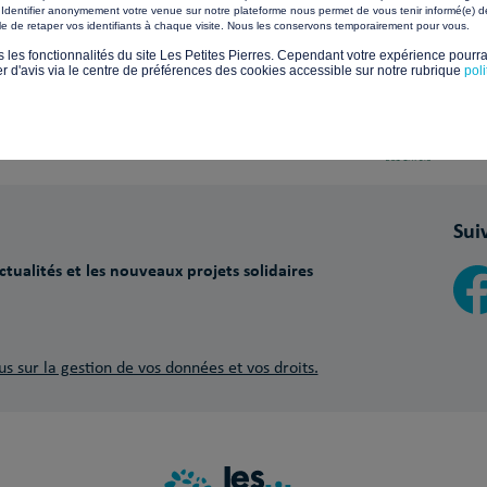
Identifier anonymement votre venue sur notre plateforme nous permet de vous tenir informé(e) de
​ ​
ile de retaper vos identifiants à chaque visite. Nous les conservons temporairement pour vous.
s les fonctionnalités du site Les Petites Pierres. Cependant votre expérience pourrai
d'avis via le centre de préférences des cookies accessible sur notre rubrique
pol
Paiements sécurisés avec
Sui
tualités et les nouveaux projets solidaires
us sur la gestion de vos données et vos droits.