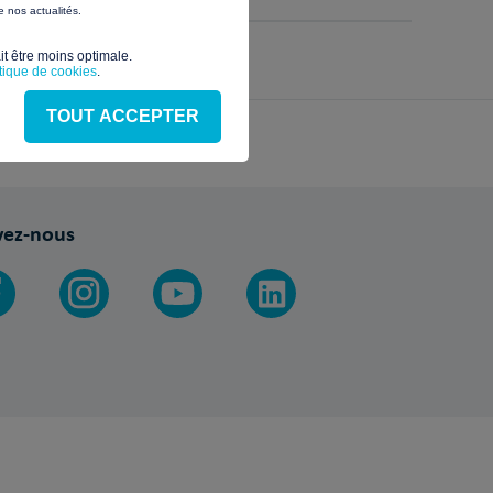
 nos actualités.
t être moins optimale.​
itique de cookies
.
TOUT ACCEPTER
vez-nous