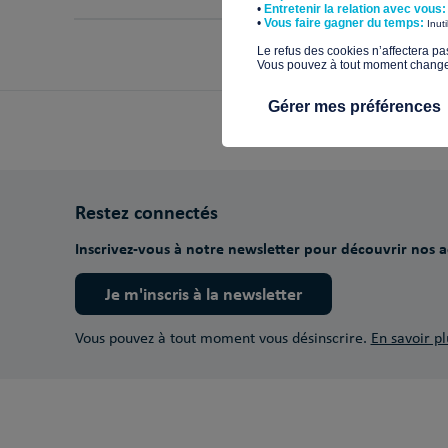
•
Entretenir la relation avec vous:
​•
Vous faire gagner du temps:
Inut
​Le refus des cookies n’affectera pa
Vous pouvez à tout moment changer 
Gérer mes préférences
Restez connectés
Inscrivez-vous à notre newsletter pour découvrir nos ac
Je m'inscris à la newsletter
Vous pouvez à tout moment vous désinscrire.
En savoir pl