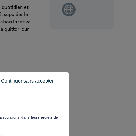
e quotidien et
, suppléer le
ation locative.
à quitter leur
Continuer sans accepter →
ssociations dans leurs projets de
on.