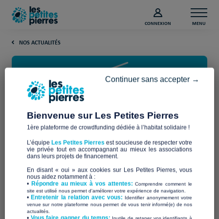
CONNEXION
MENU
NOS ACTUALITÉS
Continuer sans accepter →
Bienvenue sur Les Petites Pierres
1ère plateforme de crowdfunding dédiée à l’habitat solidaire !
France Inter – Carnets de
L’équipe
Les Petites Pierres
est soucieuse de respecter votre
Campagne
vie privée tout en accompagnant au mieux les associations
dans leurs projets de financement.
En disant « oui » aux cookies sur Les Petites Pierres, vous
Mercredi 21 octobre 2020, Solène et Marie de l’équipe
Les
nous aidez notamment à :
•
Répondre au mieux à vos attentes:
Comprendre comment le
Petites Pierres
ont été invitées par Philippe Bertrand dans les
site est utilisé nous permet d'améliorer votre expérience de navigation.
studios publics de
France Inter
pour une interview dans
•
Entretenir la relation avec vous:
Identifier anonymement votre
venue sur notre plateforme nous permet de vous tenir informé(e) de nos
l’émission
Carnets de Campagne
.
actualités.
​•
Vous faire gagner du temps:
Inutile de retaper vos identifiants à