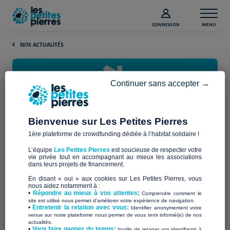
CONNEXION
MENU
NOS ACTUALITÉS
Continuer sans accepter →
Bienvenue sur Les Petites Pierres
1ère plateforme de crowdfunding dédiée à l’habitat solidaire !
5 belles années de solidarité au
L’équipe
Les Petites Pierres
est soucieuse de respecter votre
service de la lutte contre le mal-
vie privée tout en accompagnant au mieux les associations
dans leurs projets de financement.
logement
En disant « oui » aux cookies sur Les Petites Pierres, vous
nous aidez notamment à :
•
Répondre au mieux à vos attentes:
Comprendre comment le
site est utilisé nous permet d'améliorer votre expérience de navigation.
Les Petites Pierres, la plateforme de
•
Entretenir la relation avec vous:
Identifier anonymement votre
venue sur notre plateforme nous permet de vous tenir informé(e) de nos
actualités.
financement participatif qui double
​•
Vous faire gagner du temps:
Inutile de retaper vos identifiants à