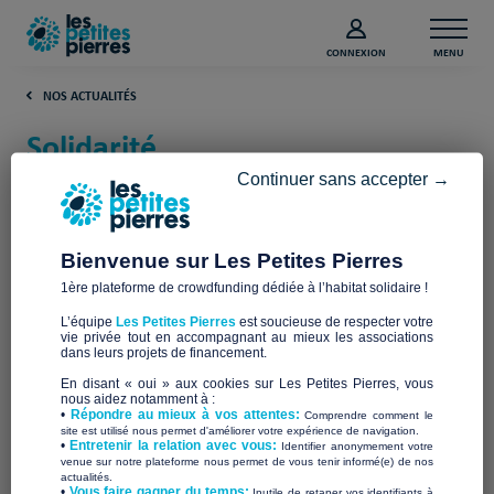
CONNEXION
MENU
NOS ACTUALITÉS
Solidarité
Continuer sans accepter →
Filtrer les actualités
Bienvenue sur Les Petites Pierres
1ère plateforme de crowdfunding dédiée à l’habitat solidaire !
L’équipe
Les Petites Pierres
est soucieuse de respecter votre
vie privée tout en accompagnant au mieux les associations
dans leurs projets de financement.
En disant « oui » aux cookies sur Les Petites Pierres, vous
nous aidez notamment à :
•
Répondre au mieux à vos attentes:
Comprendre comment le
site est utilisé nous permet d'améliorer votre expérience de navigation.
•
Entretenir la relation avec vous:
Identifier anonymement votre
venue sur notre plateforme nous permet de vous tenir informé(e) de nos
actualités.
Baromètre de la solidarité 2026 : quand l’inquiétude
​•
Vous faire gagner du temps:
Inutile de retaper vos identifiants à