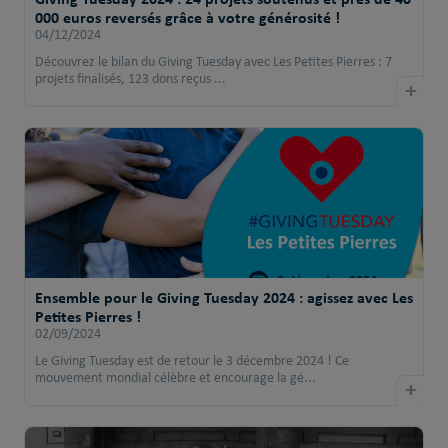
000 euros reversés grâce à votre générosité !
04/12/2024
Découvrez le bilan du Giving Tuesday avec Les Petites Pierres : 7
projets finalisés, 123 dons reçus ...
+
Ensemble pour le Giving Tuesday 2024 : agissez avec Les
Petites Pierres !
02/09/2024
Le Giving Tuesday est de retour le 3 décembre 2024 ! Ce
mouvement mondial célèbre et encourage la gé...
+