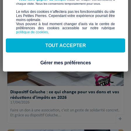
fragilise la générosité, les besoins sociaux continuent
​ ​
chaque visite. Nous les conservons temporairement pour vous.
de grandir
​Le refus des cookies n’affectera pas les fonctionnalités du site
07/05/2026
Les Petites Pierres. Cependant votre expérience pourrait être
moins optimale.​
Publié le 7 mai 2026 par Apprentis d’Auteuil et relayé le matin
Vous pouvez à tout moment changer d'avis via le centre de
même dans le rendez-vous matinal de ...
préférences des cookies accessible sur notre rubrique
+
politique de cookies
.
TOUT ACCEPTER
Gérer mes préférences
Dispositif Coluche : ce qui change pour vos dons et vos
réductions d’impôts en 2026
17/04/2026
Faire un don à une association, c’est un geste de solidarité concret.
Et grâce au dispositif Coluche...
+