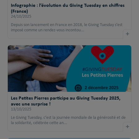
Infographie : l’évolution du Giving Tuesday en chiffres
(France)
24/10/2025
Depuis son lancement en France en 2018, le Giving Tuesday s’est
imposé comme un rendez-vous incontou...
+
Les Petites Pierres participe au Giving Tuesday 2025,
avec une surprise !
13/10/2025
Le Giving Tuesday, c’est la journée mondiale de la générosité et de
la solidarité, célébrée cette an...
+