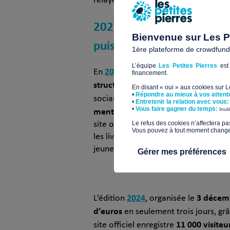
relayer l’événement.
2023–2024 : l’impact digi
Bienvenue sur Les Pe
puissance
1ère plateforme de crowdfundin
L’équipe
Les Petites Pierres
est 
2023
En
, le Giving Tuesday atteint 
financement.
structures
participent à l’événement, 
En disant « oui » aux cookies sur 
•
Répondre au mieux à vos attent
4,9 millions de pe
sociaux explose :
•
Entretenir la relation avec vous:
mentions du hashtag #GivingTues
​•
Vous faire gagner du temps:
Inut
site officiel. Les formats immersifs 
​Le refus des cookies n’affectera pa
Vous pouvez à tout moment changer 
les lives et les vidéos courtes séduis
jeunes publics.
Gérer mes préférences
2024
3 décem
L’édition
, organisée le
d’euros
en seulement trois jours, gr
11 000 visiteu
site officiel enregistre