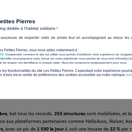
tal et la montée en
tites Pierres
g dédiée à l’habitat solidaire !
soucieuse de respecter votre vie privée tout en accompagnant au mieux les a
230
une nouvelle dimension.
et la visibilité sur les réseaux
Les Petites Pierres, vous nous aidez notamment à :
es:
rsonnes atteintes
1 000
Comprendre comment le site est utilisé nous permet d'améliorer votre expérience de navigati
,
Identifier anonymement votre venue sur notre plateforme nous permet de vous tenir informé(e) de
dayFR
9 000 visiteurs
​ ​
ile de retaper vos identifiants à chaque visite. Nous les conservons temporairement pour vous.
, et
sur le
comme les stories Instagram,
s les fonctionnalités du site Les Petites Pierres. Cependant votre expérience pourrai
d'avis via le centre de préférences des cookies accessible sur notre rubrique
pol
ent particulièrement les
bre
253 structures
, bat tous les records.
sont mobilisées, et l
âce aux plateformes partenaires comme HelloAsso, iRaiser, Ass
rs
1 530 le jour J
22 %
, avec un pic de
, soit une hausse de
par r