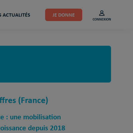
 ACTUALITÉS
JE DONNE
CONNEXION
ffres (France)
e : une mobilisation
croissance depuis 2018