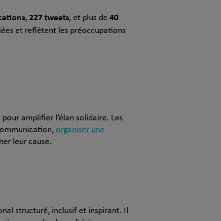
cations
227 tweets
40
,
, et plus de
riées et reflètent les préoccupations
our amplifier l’élan solidaire. Les
e communication,
organiser une
ner leur cause.
 structuré, inclusif et inspirant. Il