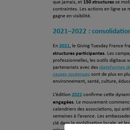
150 structures
que jamais, et
se mobi
contraintes. Les actions en ligne se 
gagne en visibilité.
2021–2022 : consolidation
2021
En
, le Giving Tuesday France f
structures participantes
. Les campa
professionnelles, les outils digitaux 
partenariats avec des
plateformes d
causes soutenues
sont de plus en plus
environnement, santé, culture, éduc
2022
L’édition
confirme cette dynam
engagées
. Le mouvement commence 
calendriers des associations, qui anti
semaines à l’avance. Les ambassadeu
clé dans la mobilisation locale, et 