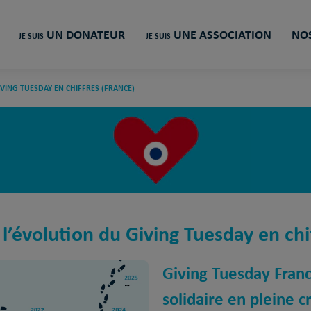
UN DONATEUR
UNE ASSOCIATION
NOS
JE SUIS
JE SUIS
IVING TUESDAY EN CHIFFRES (FRANCE)
 l’évolution du Giving Tuesday en chi
Giving Tuesday Franc
solidaire en pleine 