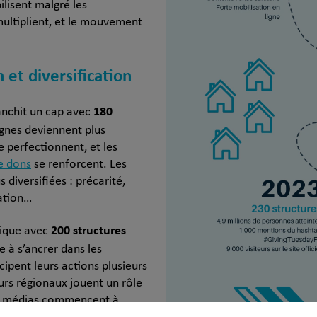
lisent malgré les
multiplient, et le mouvement
 et diversification
180
ranchit un cap avec
gnes deviennent plus
se perfectionnent, et les
e dons
se renforcent. Les
 diversifiées : précarité,
ation…
200 structures
ique avec
à s’ancrer dans les
cipent leurs actions plusieurs
rs régionaux jouent un rôle
les médias commencent à