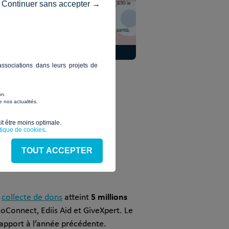
Continuer sans accepter →
ssociations dans leurs projets de
on.
 nos actualités.
t être moins optimale.​
itique de cookies
.
TOUT ACCEPTER
5 millions
a
collecte de dons
atteint
oConnect, Ediis Aid et GiveXpert. Le
apport à l’année précédente.