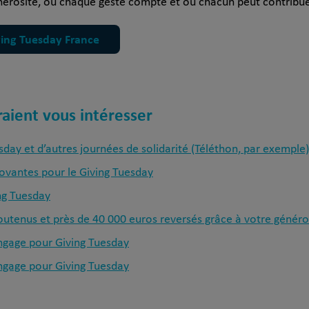
nérosité, où chaque geste compte et où chacun peut contribue
ving Tuesday France
raient vous intéresser
sday et d’autres journées de solidarité (Téléthon, par exemple)
vantes pour le Giving Tuesday
ng Tuesday
outenus et près de 40 000 euros reversés grâce à votre généros
’engage pour Giving Tuesday
’engage pour Giving Tuesday