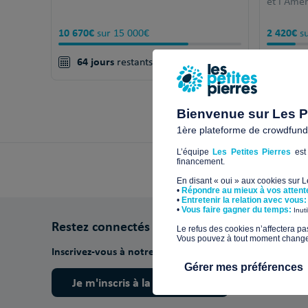
et l'Amé
10 670€
2 420€
sur 15 000€
su
64 jours
34 j
restants !
+
Bienvenue sur Les Pe
1ère plateforme de crowdfundin
L’équipe
Les Petites Pierres
est 
financement.
En disant « oui » aux cookies sur 
•
Répondre au mieux à vos attent
•
Entretenir la relation avec vous:
​•
Vous faire gagner du temps:
Inut
Restez connectés
​Le refus des cookies n’affectera pa
Vous pouvez à tout moment changer 
Inscrivez-vous à notre newsletter pour découvrir nos ac
Gérer mes préférences
Je m'inscris à la newsletter