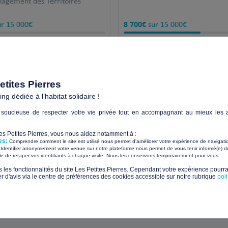
nagement des Territoires
8 700€
r 15 000€
sur 15 000€
ours
44 jours
restants !
+
restants !
tites Pierres
g dédiée à l’habitat solidaire !
soucieuse de respecter votre vie privée tout en accompagnant au mieux les a
Paiements sécurisés avec
Les Petites Pierres, vous nous aidez notamment à :
es:
Comprendre comment le site est utilisé nous permet d'améliorer votre expérience de navigati
Identifier anonymement votre venue sur notre plateforme nous permet de vous tenir informé(e) de
​ ​
ile de retaper vos identifiants à chaque visite. Nous les conservons temporairement pour vous.
Sui
s les fonctionnalités du site Les Petites Pierres. Cependant votre expérience pourrai
d'avis via le centre de préférences des cookies accessible sur notre rubrique
pol
tualités et les nouveaux projets solidaires