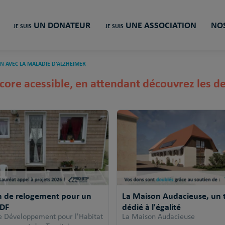
UN DONATEUR
UNE ASSOCIATION
NOS
JE SUIS
JE SUIS
N AVEC LA MALADIE D’ALZHEIMER
core acessible, en attendant découvrez les de
n de relogement pour un
La Maison Audacieuse, un ti
SDF
dédié à l'égalité
e Développement pour l'Habitat
La Maison Audacieuse