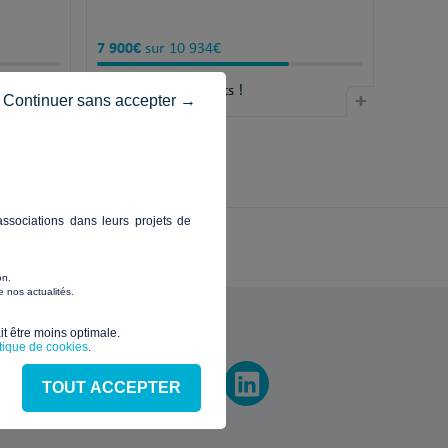
7 900€
sur 10 934€
28 jours
+
restants !
+
Continuer sans accepter →
ssociations dans leurs projets de
on.
 nos actualités.
vez-nous
t être moins optimale.​
itique de cookies
.
TOUT ACCEPTER