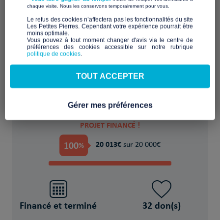
​ ​
chaque visite. Nous les conservons temporairement pour vous.
​Le refus des cookies n’affectera pas les fonctionnalités du site
Les Petites Pierres. Cependant votre expérience pourrait être
moins optimale.​
Bâtir, financer, équiper, un logement
Vous pouvez à tout moment changer d'avis via le centre de
préférences des cookies accessible sur notre rubrique
pérenne pour se reconstruire
politique de cookies
.
POUR
TOUT ACCEPTER
1 Personne(s) sans-abri
Gérer mes préférences
PROJET FINANCÉ !
100
20 013€
%
sur 20 000€
Financé et terminé
32 don(s)