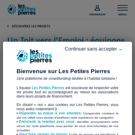
CONNEXION
MENU
DÉCOUVREZ LES PROJETS
Un Toit vers l’Emploi : équipons
les 3 premières Tiny Houses !
Continuer sans accepter →
(Rhône)
Bienvenue sur Les Petites Pierres
Entrepreneurs du Monde
1ère plateforme de crowdfunding dédiée à l’habitat solidaire !
L’équipe
Les Petites Pierres
est soucieuse de respecter votre
vie privée tout en accompagnant au mieux les associations
dans leurs projets de financement.
En disant « oui » aux cookies sur Les Petites Pierres, vous
nous aidez notamment à :
•
Répondre au mieux à vos attentes:
Comprendre comment le
site est utilisé nous permet d'améliorer votre expérience de navigation.
•
Entretenir la relation avec vous:
Identifier anonymement votre
venue sur notre plateforme nous permet de vous tenir informé(e) de nos
actualités.
​•
Vous faire gagner du temps:
Inutile de retaper vos identifiants à