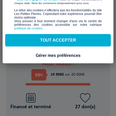
​ ​
chaque visite. Nous les conservons temporairement pour vous.
​Le refus des cookies n’affectera pas les fonctionnalités du site
Les Petites Pierres. Cependant votre expérience pourrait être
moins optimale.​
Réduire le coût du logement et combattre
Vous pouvez à tout moment changer d'avis via le centre de
la précarité
préférences des cookies accessible sur notre rubrique
politique de cookies
.
POUR
TOUT ACCEPTER
2 Personne(s) en situation de précarité
Gérer mes préférences
PROJET FINANCÉ !
99
19 998€
%
sur 20 000€
Financé et terminé
27 don(s)