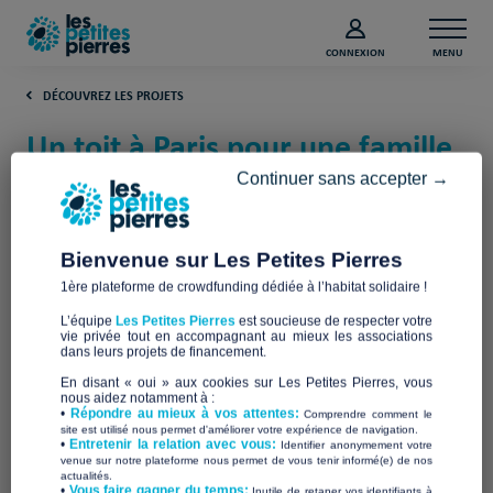
CONNEXION
MENU
DÉCOUVREZ LES PROJETS
Un toit à Paris pour une famille
de réfugiés (Paris)
Continuer sans accepter →
Solidarités Nouvelles pour le Logement
Union
Bienvenue sur Les Petites Pierres
1ère plateforme de crowdfunding dédiée à l’habitat solidaire !
L’équipe
Les Petites Pierres
est soucieuse de respecter votre
vie privée tout en accompagnant au mieux les associations
dans leurs projets de financement.
En disant « oui » aux cookies sur Les Petites Pierres, vous
nous aidez notamment à :
•
Répondre au mieux à vos attentes:
Comprendre comment le
site est utilisé nous permet d'améliorer votre expérience de navigation.
•
Entretenir la relation avec vous:
Identifier anonymement votre
venue sur notre plateforme nous permet de vous tenir informé(e) de nos
actualités.
​•
Vous faire gagner du temps:
Inutile de retaper vos identifiants à