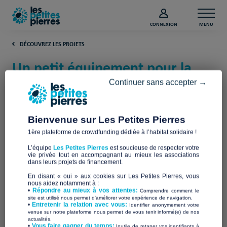
CONNEXION
MENU
DÉCOUVREZ LES PROJETS
Un petit équipement pour la
dignité à Marseille (Bouches-du-
Continuer sans accepter →
Rhône)
Bienvenue sur Les Petites Pierres
Actes & Cités
1ère plateforme de crowdfunding dédiée à l’habitat solidaire !
L’équipe
Les Petites Pierres
est soucieuse de respecter votre
vie privée tout en accompagnant au mieux les associations
dans leurs projets de financement.
En disant « oui » aux cookies sur Les Petites Pierres, vous
nous aidez notamment à :
•
Répondre au mieux à vos attentes:
Comprendre comment le
site est utilisé nous permet d'améliorer votre expérience de navigation.
•
Entretenir la relation avec vous:
Identifier anonymement votre
venue sur notre plateforme nous permet de vous tenir informé(e) de nos
actualités.
​•
Vous faire gagner du temps:
Inutile de retaper vos identifiants à