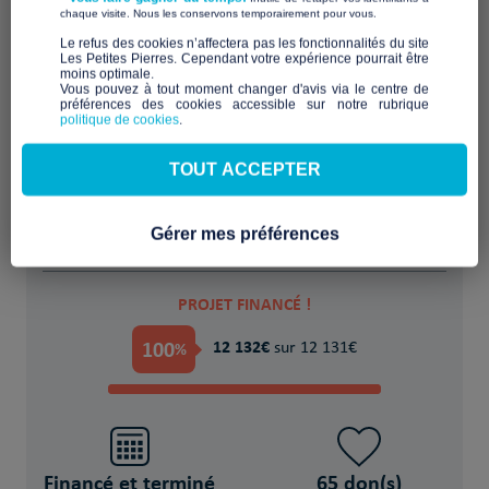
​ ​
chaque visite. Nous les conservons temporairement pour vous.
​Le refus des cookies n’affectera pas les fonctionnalités du site
Les Petites Pierres. Cependant votre expérience pourrait être
moins optimale.​
Sanitation et création d'espace de
Vous pouvez à tout moment changer d'avis via le centre de
préférences des cookies accessible sur notre rubrique
convivialité
politique de cookies
.
POUR
TOUT ACCEPTER
45 Personnes en situation de précarité du
logement
Gérer mes préférences
PROJET FINANCÉ !
100
12 132€
%
sur 12 131€
Financé et terminé
65 don(s)