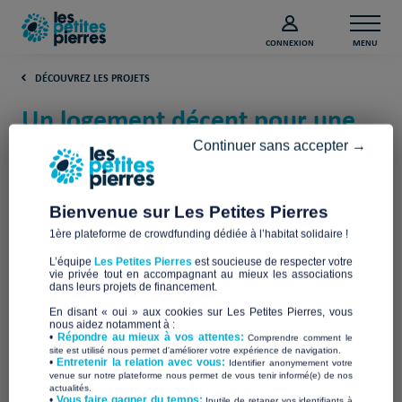
CONNEXION
MENU
DÉCOUVREZ LES PROJETS
Un logement décent pour une
intégration réussie (Rhône)
Continuer sans accepter →
(Rhône)
Bienvenue sur Les Petites Pierres
Accueil Réfugiés en PIerres Dorées
1ère plateforme de crowdfunding dédiée à l’habitat solidaire !
L’équipe
Les Petites Pierres
est soucieuse de respecter votre
vie privée tout en accompagnant au mieux les associations
dans leurs projets de financement.
En disant « oui » aux cookies sur Les Petites Pierres, vous
nous aidez notamment à :
•
Répondre au mieux à vos attentes:
Comprendre comment le
site est utilisé nous permet d'améliorer votre expérience de navigation.
•
Entretenir la relation avec vous:
Identifier anonymement votre
venue sur notre plateforme nous permet de vous tenir informé(e) de nos
actualités.
​•
Vous faire gagner du temps:
Inutile de retaper vos identifiants à