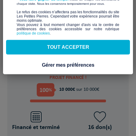
​ ​
chaque visite. Nous les conservons temporairement pour vous.
​Le refus des cookies n’affectera pas les fonctionnalités du site
Les Petites Pierres. Cependant votre expérience pourrait être
moins optimale.​
Financer provisoirement l'hébergement ou
Vous pouvez à tout moment changer d'avis via le centre de
préférences des cookies accessible sur notre rubrique
le logement
politique de cookies
.
POUR
TOUT ACCEPTER
6 Réfugié(s)/migrant(s)
Gérer mes préférences
PROJET FINANCÉ !
100
10 000€
%
sur 10 000€
Financé et terminé
16 don(s)