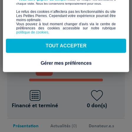
​ ​
chaque visite. Nous les conservons temporairement pour vous.
Camion douche
​Le refus des cookies n’affectera pas les fonctionnalités du site
Les Petites Pierres. Cependant votre expérience pourrait être
moins optimale.​
Vous pouvez à tout moment changer d'avis via le centre de
POUR
préférences des cookies accessible sur notre rubrique
politique de cookies
.
Personne(s) sans-abri
TOUT ACCEPTER
PROJET FINANCÉ !
Gérer mes préférences
100
15 000€
%
sur 15 000€
Financé et terminé
0 don(s)
Présentation
Actualités
Donateur.e.s
(0)