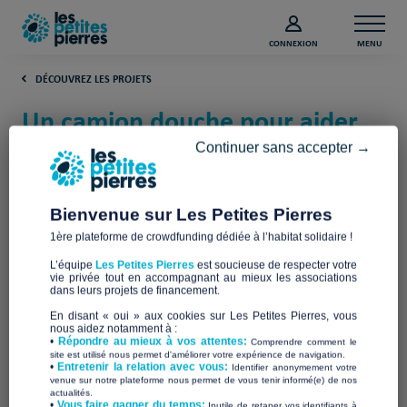
CONNEXION
MENU
DÉCOUVREZ LES PROJETS
Un camion douche pour aider
les sans-abris (Haute-Garonne)
Continuer sans accepter →
Le Camion Douche
Bienvenue sur Les Petites Pierres
1ère plateforme de crowdfunding dédiée à l’habitat solidaire !
L’équipe
Les Petites Pierres
est soucieuse de respecter votre
vie privée tout en accompagnant au mieux les associations
dans leurs projets de financement.
En disant « oui » aux cookies sur Les Petites Pierres, vous
nous aidez notamment à :
•
Répondre au mieux à vos attentes:
Comprendre comment le
site est utilisé nous permet d'améliorer votre expérience de navigation.
•
Entretenir la relation avec vous:
Identifier anonymement votre
venue sur notre plateforme nous permet de vous tenir informé(e) de nos
actualités.
​•
Vous faire gagner du temps:
Inutile de retaper vos identifiants à