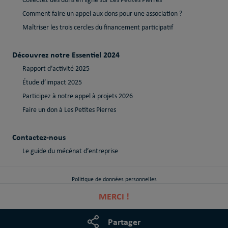
Collectez des dons en ligne sur Les Petites Pierres
Comment faire un appel aux dons pour une association ?
Maîtriser les trois cercles du financement participatif
Découvrez notre Essentiel 2024
Rapport d’activité 2025
Étude d’impact 2025
Participez à notre appel à projets 2026
Faire un don à Les Petites Pierres
Contactez-nous
Le guide du mécénat d’entreprise
Politique de données personnelles
MERCI !
Politique de cookies
Mentions Légales
Partager
Règlement intérieur