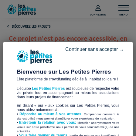
CONNEXION
MENU
DÉCOUVREZ LES PROJETS
Ce projet n'est pas encore acessible, en
attendant découvrez les derniers
Continuer sans accepter →
projets lancés :
Bienvenue sur Les Petites Pierres
1ère plateforme de crowdfunding dédiée à l’habitat solidaire !
L’équipe
Les Petites Pierres
est soucieuse de respecter votre
vie privée tout en accompagnant au mieux les associations
dans leurs projets de financement.
En disant « oui » aux cookies sur Les Petites Pierres, vous
nous aidez notamment à :
•
Répondre au mieux à vos attentes:
Comprendre comment le
site est utilisé nous permet d'améliorer votre expérience de navigation.
•
Entretenir la relation avec vous:
Identifier anonymement votre
venue sur notre plateforme nous permet de vous tenir informé(e) de nos
Deux locations pour
Solution de relogement
actualités.
héberger des demandeurs
pour un public SDF
​•
Vous faire gagner du temps:
Inutile de retaper vos identifiants à