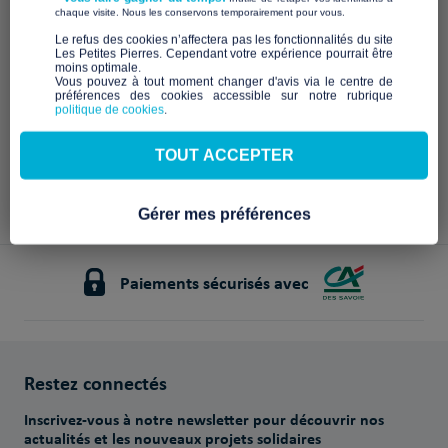
​ ​
chaque visite. Nous les conservons temporairement pour vous.
d'asile
Centre de Développement pour
l'Habitat et l'Aménagement des
COLLECTIF AGIR
​Le refus des cookies n’affectera pas les fonctionnalités du site
Territoires
Les Petites Pierres. Cependant votre expérience pourrait être
moins optimale.​
10 670€
2 420€
Vous pouvez à tout moment changer d'avis via le centre de
sur 15 000€
sur 15 000€
préférences des cookies accessible sur notre rubrique
politique de cookies
.
64 jours
34 jours
restants !
+
restants !
TOUT ACCEPTER
Gérer mes préférences
Paiements sécurisés avec
Restez connectés
Inscrivez-vous à notre newsletter pour découvrir nos
actualités et les nouveaux projets solidaires