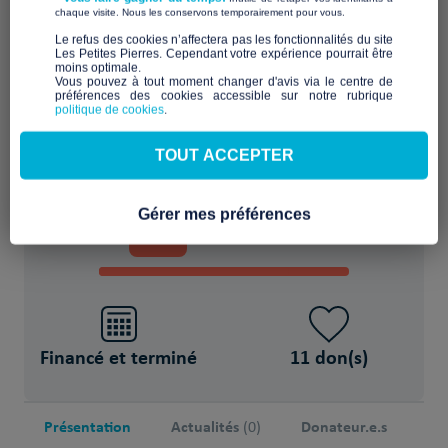
​ ​
chaque visite. Nous les conservons temporairement pour vous.
Améliorer le cadre de vie et le confort
​Le refus des cookies n’affectera pas les fonctionnalités du site
Les Petites Pierres. Cependant votre expérience pourrait être
moins optimale.​
Vous pouvez à tout moment changer d'avis via le centre de
POUR
préférences des cookies accessible sur notre rubrique
politique de cookies
.
50 Personne(s) sans-abri
TOUT ACCEPTER
PROJET FINANCÉ !
Gérer mes préférences
76
3 168€
%
sur 4 168€
Financé et terminé
11 don(s)
Présentation
Actualités
Donateur.e.s
(0)