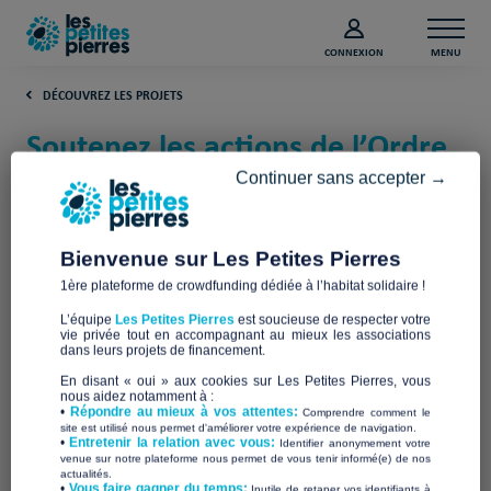
CONNEXION
MENU
DÉCOUVREZ LES PROJETS
Soutenez les actions de l’Ordre
de Malte France (Paris)
Continuer sans accepter →
Ordre de Malte France
Bienvenue sur Les Petites Pierres
1ère plateforme de crowdfunding dédiée à l’habitat solidaire !
L’équipe
Les Petites Pierres
est soucieuse de respecter votre
vie privée tout en accompagnant au mieux les associations
dans leurs projets de financement.
En disant « oui » aux cookies sur Les Petites Pierres, vous
nous aidez notamment à :
•
Répondre au mieux à vos attentes:
Comprendre comment le
site est utilisé nous permet d'améliorer votre expérience de navigation.
•
Entretenir la relation avec vous:
Identifier anonymement votre
venue sur notre plateforme nous permet de vous tenir informé(e) de nos
actualités.
​•
Vous faire gagner du temps:
Inutile de retaper vos identifiants à