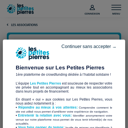
CONNEXION
MENU
LES ASSOCIATIONS
Continuer sans accepter →
Bienvenue sur Les Petites Pierres
1ère plateforme de crowdfunding dédiée à l’habitat solidaire !
L’équipe
Les Petites Pierres
est soucieuse de respecter votre
vie privée tout en accompagnant au mieux les associations
dans leurs projets de financement.
Ordre de Malte France
En disant « oui » aux cookies sur Les Petites Pierres, vous
nous aidez notamment à :
•
Répondre au mieux à vos attentes:
Comprendre comment le
site est utilisé nous permet d'améliorer votre expérience de navigation.
•
Entretenir la relation avec vous:
Identifier anonymement votre
venue sur notre plateforme nous permet de vous tenir informé(e) de nos
actualités.
​•
Vous faire gagner du temps:
Inutile de retaper vos identifiants à