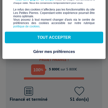
​ ​
chaque visite. Nous les conservons temporairement pour vous.
​Le refus des cookies n’affectera pas les fonctionnalités du site
Les Petites Pierres. Cependant votre expérience pourrait être
moins optimale.​
Aménager ou rénover un logement
Vous pouvez à tout moment changer d'avis via le centre de
inadapté ou indigne
préférences des cookies accessible sur notre rubrique
politique de cookies
.
POUR
TOUT ACCEPTER
des Réfugié(s)/migrant(s)
Gérer mes préférences
PROJET FINANCÉ !
100
5 800€
%
sur 5 800€
Financé et terminé
51 don(s)