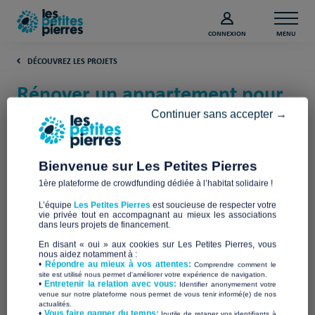
CONNEXION
MENU
DÉCOUVREZ LES PROJETS
Rénover un appartement pour
accueillir des réfugiés (Isère)
Continuer sans accepter →
Les Toits Du CART (Collectif Accueil
Refugiés Trièves)
Bienvenue sur Les Petites Pierres
1ère plateforme de crowdfunding dédiée à l’habitat solidaire !
L’équipe
Les Petites Pierres
est soucieuse de respecter votre
vie privée tout en accompagnant au mieux les associations
dans leurs projets de financement.
En disant « oui » aux cookies sur Les Petites Pierres, vous
nous aidez notamment à :
•
Répondre au mieux à vos attentes:
Comprendre comment le
site est utilisé nous permet d'améliorer votre expérience de navigation.
•
Entretenir la relation avec vous:
Identifier anonymement votre
venue sur notre plateforme nous permet de vous tenir informé(e) de nos
actualités.
​•
Vous faire gagner du temps:
Inutile de retaper vos identifiants à