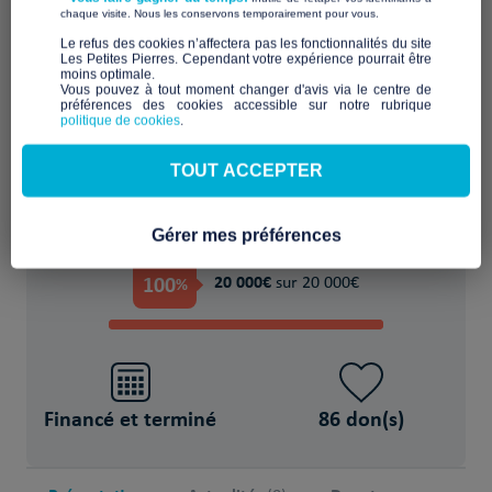
​ ​
chaque visite. Nous les conservons temporairement pour vous.
Favoriser l'accueil et l'échange dans un lieu
​Le refus des cookies n’affectera pas les fonctionnalités du site
Les Petites Pierres. Cependant votre expérience pourrait être
partagé
moins optimale.​
Vous pouvez à tout moment changer d'avis via le centre de
préférences des cookies accessible sur notre rubrique
POUR
politique de cookies
.
3300 Personne(s) en situation de précarité
TOUT ACCEPTER
Gérer mes préférences
PROJET FINANCÉ !
100
20 000€
%
sur 20 000€
Financé et terminé
86 don(s)