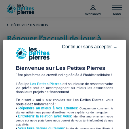
CONNEXION
MENU
DÉCOUVREZ LES PROJETS
Rénover l’accueil de jour à
Pontoise (Val-d'Oise)
Continuer sans accepter →
Secours Catholique Caritas France
Bienvenue sur Les Petites Pierres
1ère plateforme de crowdfunding dédiée à l’habitat solidaire !
L’équipe
Les Petites Pierres
est soucieuse de respecter votre
vie privée tout en accompagnant au mieux les associations
dans leurs projets de financement.
En disant « oui » aux cookies sur Les Petites Pierres, vous
nous aidez notamment à :
•
Répondre au mieux à vos attentes:
Comprendre comment le
site est utilisé nous permet d'améliorer votre expérience de navigation.
•
Entretenir la relation avec vous:
Identifier anonymement votre
venue sur notre plateforme nous permet de vous tenir informé(e) de nos
actualités.
​•
Vous faire gagner du temps:
Inutile de retaper vos identifiants à