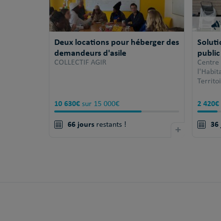
Deux locations pour héberger des
Solut
demandeurs d'asile
public
COLLECTIF AGIR
Centre
l'Habi
Territo
10 630€
2 420€
sur 15 000€
66 jours
36 
restants !
+