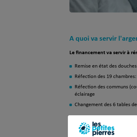
A quoi va servir l'arge
Le financement va servir à ré
Remise en état des douches
Réfection des 19 chambres: p
Réfection des communs (coulo
éclairage
Changement des 6 tables de 
Quel impact pour ce p