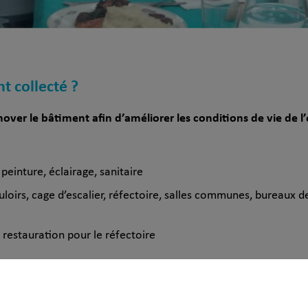
nt collecté ?
nover le bâtiment afin d’améliorer les conditions de vie de l
einture, éclairage, sanitaire
irs, cage d’escalier, réfectoire, salles communes, bureaux des
restauration pour le réfectoire
rojet ?