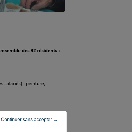
’ensemble des 32 résidents :
 salariés) : peinture,
Continuer sans accepter →