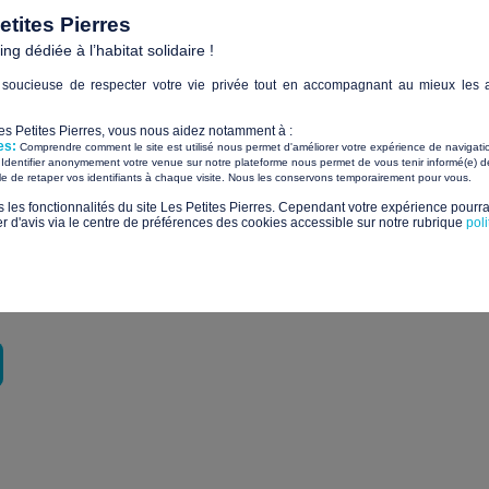
tites Pierres
 est le début d’une démarche globale visant à rendre le bâtim
g dédiée à l’habitat solidaire !
 et les bénévoles de l’association.
soucieuse de respecter votre vie privée tout en accompagnant au mieux les a
, ainsi que tous les communs, nous allons entreprendre des tr
Les Petites Pierres, vous nous aidez notamment à :
uffage pour :
es:
Comprendre comment le site est utilisé nous permet d'améliorer votre expérience de navigati
Identifier anonymement votre venue sur notre plateforme nous permet de vous tenir informé(e) de
​ ​
ile de retaper vos identifiants à chaque visite. Nous les conservons temporairement pour vous.
ons de vie des bénéficiaires
s les fonctionnalités du site Les Petites Pierres. Cependant votre expérience pourrai
d'avis via le centre de préférences des cookies accessible sur notre rubrique
pol
maximum l’impact environnemental du bâtiment et les frais pour
et d’amplifier son action d’hébergement et d’accompagnement