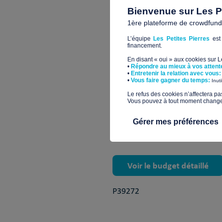
Bienvenue sur Les Pe
Cette opération de rénovation
1ère plateforme de crowdfundin
pour les résidents, les salariés
L’équipe
Les Petites Pierres
est 
financement.
Une fois les chambres rénovées
En disant « oui » aux cookies sur 
changement de système de cha
•
Répondre au mieux à vos attent
•
Entretenir la relation avec vous:
​•
Vous faire gagner du temps:
Inut
Encore améliorer les conditi
​Le refus des cookies n’affectera pa
Vous pouvez à tout moment changer 
Et par ailleurs, réduire au 
permettrais de poursuivre 
Gérer mes préférences
Voir le budget détaillé
P39272