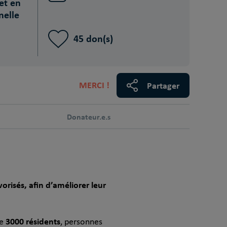
et en
nelle
45 don(s)
MERCI !
Partager
Donateur.e.s
orisés, afin d’améliorer leur
3000 résidents
de
, personnes