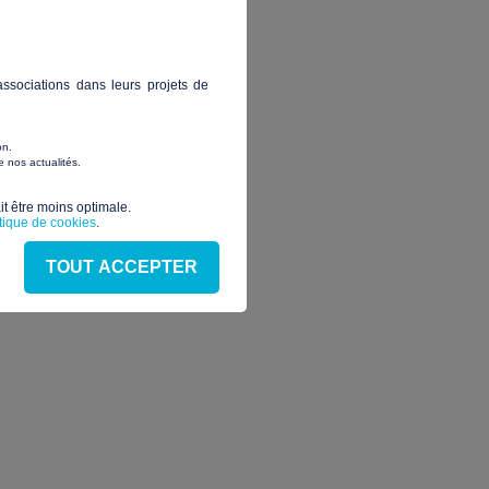
ent beaucoup plus accueillant
ssociations dans leurs projets de
avaux d’isolation et de
on.
 nos actualités.
t être moins optimale.​
itique de cookies
.
 l’association. Ce qui
.
TOUT ACCEPTER