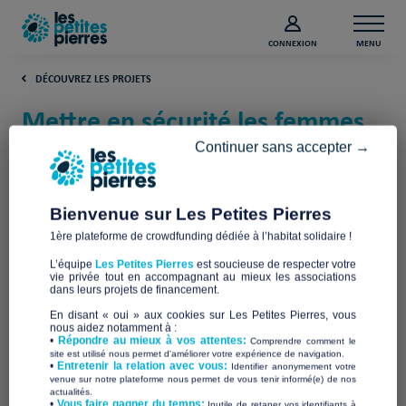
CONNEXION
MENU
DÉCOUVREZ LES PROJETS
Mettre en sécurité les femmes
victimes de violences – Essonne
Continuer sans accepter →
(Essonne)
Bienvenue sur Les Petites Pierres
Léa Solidarité Femmes
1ère plateforme de crowdfunding dédiée à l’habitat solidaire !
L’équipe
Les Petites Pierres
est soucieuse de respecter votre
vie privée tout en accompagnant au mieux les associations
dans leurs projets de financement.
En disant « oui » aux cookies sur Les Petites Pierres, vous
nous aidez notamment à :
•
Répondre au mieux à vos attentes:
Comprendre comment le
site est utilisé nous permet d'améliorer votre expérience de navigation.
•
Entretenir la relation avec vous:
Identifier anonymement votre
venue sur notre plateforme nous permet de vous tenir informé(e) de nos
actualités.
​•
Vous faire gagner du temps:
Inutile de retaper vos identifiants à