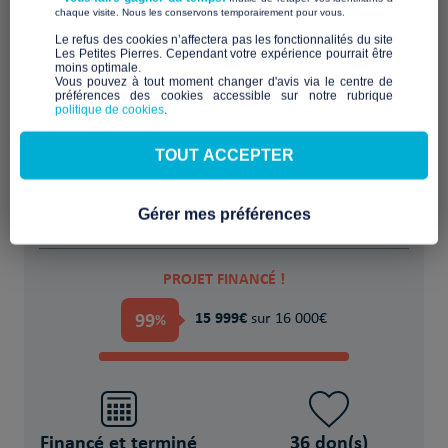
​ ​
chaque visite. Nous les conservons temporairement pour vous.
​Le refus des cookies n’affectera pas les fonctionnalités du site
Les Petites Pierres. Cependant votre expérience pourrait être
moins optimale.​
Aider, accompagner, sécuriser face à
Vous pouvez à tout moment changer d'avis via le centre de
préférences des cookies accessible sur notre rubrique
l'urgence
politique de cookies
.
POUR
TOUT ACCEPTER
des Victime(s) de violences, abus, abandon,
exclusion (enfants, femmes, LGBTQ+)
Gérer mes préférences
PROJET FINANCÉ !
99
15 999€
%
sur 16 000€
Financé et terminé
36 don(s)