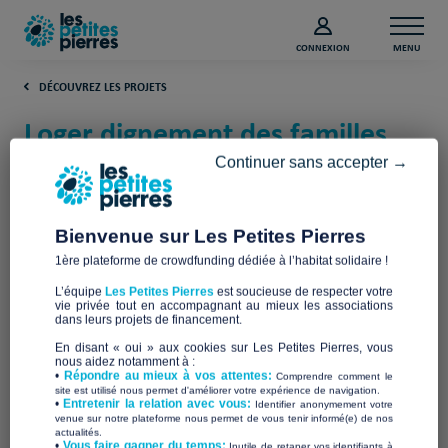
CONNEXION
MENU
DÉCOUVREZ LES PROJETS
Loger dignement des familles
de migrants (Loire-Atlantique)
Continuer sans accepter →
ASSOCIATION ACCUEIL FAMILLES
MIGRANTS DU PETIT PORT
Bienvenue sur Les Petites Pierres
1ère plateforme de crowdfunding dédiée à l’habitat solidaire !
L’équipe
Les Petites Pierres
est soucieuse de respecter votre
vie privée tout en accompagnant au mieux les associations
dans leurs projets de financement.
En disant « oui » aux cookies sur Les Petites Pierres, vous
nous aidez notamment à :
•
Répondre au mieux à vos attentes:
Comprendre comment le
site est utilisé nous permet d'améliorer votre expérience de navigation.
•
Entretenir la relation avec vous:
Identifier anonymement votre
venue sur notre plateforme nous permet de vous tenir informé(e) de nos
actualités.
​•
Vous faire gagner du temps:
Inutile de retaper vos identifiants à