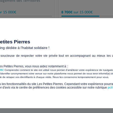
nagement des Territoires
8 700€
r 15 000€
sur 15 000€
ours
47 jours
restants !
+
restants !
tites Pierres
g dédiée à l’habitat solidaire !
soucieuse de respecter votre vie privée tout en accompagnant au mieux les a
Paiements sécurisés avec
Les Petites Pierres, vous nous aidez notamment à :
es:
Comprendre comment le site est utilisé nous permet d'améliorer votre expérience de navigati
Identifier anonymement votre venue sur notre plateforme nous permet de vous tenir informé(e) de
​ ​
ile de retaper vos identifiants à chaque visite. Nous les conservons temporairement pour vous.
Sui
s les fonctionnalités du site Les Petites Pierres. Cependant votre expérience pourrai
d'avis via le centre de préférences des cookies accessible sur notre rubrique
pol
tualités et les nouveaux projets solidaires