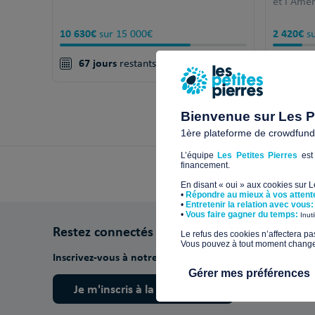
et l'Amé
10 630€
2 420€
sur 15 000€
su
67 jours
37 j
restants !
+
Bienvenue sur Les Pe
1ère plateforme de crowdfundin
L’équipe
Les Petites Pierres
est 
financement.
En disant « oui » aux cookies sur 
•
Répondre au mieux à vos attent
•
Entretenir la relation avec vous:
​•
Vous faire gagner du temps:
Inut
Restez connectés
​Le refus des cookies n’affectera pa
Vous pouvez à tout moment changer 
Inscrivez-vous à notre newsletter pour découvrir nos ac
Gérer mes préférences
Je m'inscris à la newsletter