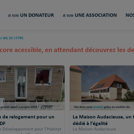
UN DONATEUR
UNE ASSOCIATION
NOS
JE SUIS
JE SUIS
U VAL DE L’EYRE
core acessible, en attendant découvrez les de
n de relogement pour un
La Maison Audacieuse, un ti
SDF
dédié à l'égalité
e Développement pour l'Habitat
La Maison Audacieuse