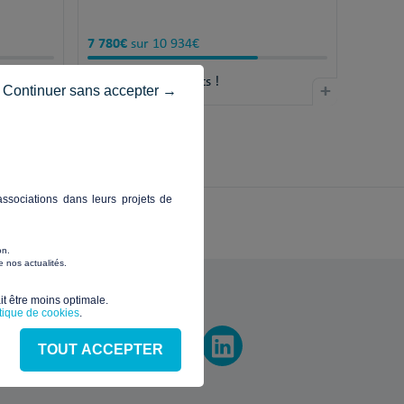
7 780€
sur 10 934€
31 jours
+
restants !
+
Continuer sans accepter →
ssociations dans leurs projets de
on.
 nos actualités.
vez-nous
t être moins optimale.​
itique de cookies
.
TOUT ACCEPTER