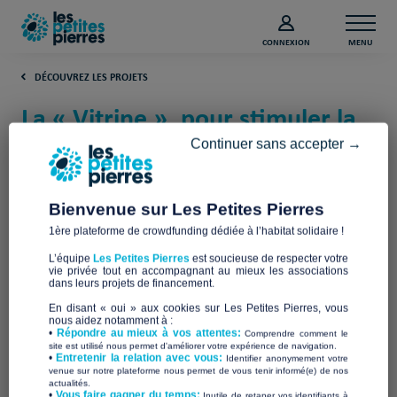
CONNEXION
MENU
DÉCOUVREZ LES PROJETS
La « Vitrine », pour stimuler la
résilience urbaine (Nord)
Continuer sans accepter →
Voisins Et Caetera
Bienvenue sur Les Petites Pierres
1ère plateforme de crowdfunding dédiée à l’habitat solidaire !
L’équipe
Les Petites Pierres
est soucieuse de respecter votre
vie privée tout en accompagnant au mieux les associations
dans leurs projets de financement.
En disant « oui » aux cookies sur Les Petites Pierres, vous
nous aidez notamment à :
•
Répondre au mieux à vos attentes:
Comprendre comment le
site est utilisé nous permet d'améliorer votre expérience de navigation.
•
Entretenir la relation avec vous:
Identifier anonymement votre
venue sur notre plateforme nous permet de vous tenir informé(e) de nos
actualités.
​•
Vous faire gagner du temps:
Inutile de retaper vos identifiants à