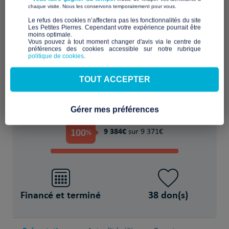
​ ​
chaque visite. Nous les conservons temporairement pour vous.
Favoriser l'accueil et l'échange dans un lieu
​Le refus des cookies n’affectera pas les fonctionnalités du site
Les Petites Pierres. Cependant votre expérience pourrait être
partagé
moins optimale.​
Vous pouvez à tout moment changer d'avis via le centre de
préférences des cookies accessible sur notre rubrique
POUR
politique de cookies
.
NA Voisins de quartiers
TOUT ACCEPTER
Gérer mes préférences
PROJET FINANCÉ !
100
9 384€
%
sur 9 371€
Financé et terminé
38 don(s)