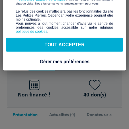
​ ​
chaque visite. Nous les conservons temporairement pour vous.
Accueillir durablement en habitat partagé
​Le refus des cookies n’affectera pas les fonctionnalités du site
Les Petites Pierres. Cependant votre expérience pourrait être
moins optimale.​
Vous pouvez à tout moment changer d'avis via le centre de
POUR
préférences des cookies accessible sur notre rubrique
politique de cookies
.
9 Séniors
TOUT ACCEPTER
37
7 520€
%
sur 20 000€
Gérer mes préférences
Non financé !
40 don(s)
Présentation
Actualités
Donateur.e.s
(0)