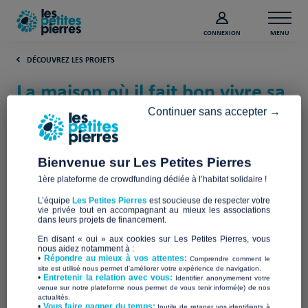
CONNEXION
MENU
DÉCOUVREZ LES PROJETS
La maison où il fait bon vivre sa
vieillesse (Seine-et-Marne)
Continuer sans accepter →
ENVISAGES
Bienvenue sur Les Petites Pierres
1ère plateforme de crowdfunding dédiée à l’habitat solidaire !
L’équipe
Les Petites Pierres
est soucieuse de respecter votre
vie privée tout en accompagnant au mieux les associations
dans leurs projets de financement.
En disant « oui » aux cookies sur Les Petites Pierres, vous
nous aidez notamment à :
•
Répondre au mieux à vos attentes:
Comprendre comment le
site est utilisé nous permet d'améliorer votre expérience de navigation.
•
Entretenir la relation avec vous:
Identifier anonymement votre
venue sur notre plateforme nous permet de vous tenir informé(e) de nos
actualités.
​•
Vous faire gagner du temps:
Inutile de retaper vos identifiants à