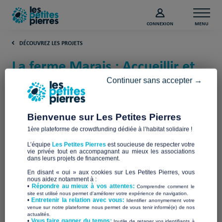
CONNEXION
MENU
DÉCOUVREZ LES PROJETS
La ferme Marais : Accueillir et
héberger autrement (Val-de-
Continuer sans accepter →
Marne)
Bienvenue sur Les Petites Pierres
AUVM
1ère plateforme de crowdfunding dédiée à l’habitat solidaire !
L’équipe
Les Petites Pierres
est soucieuse de respecter votre
vie privée tout en accompagnant au mieux les associations
dans leurs projets de financement.
En disant « oui » aux cookies sur Les Petites Pierres, vous
nous aidez notamment à :
•
Répondre au mieux à vos attentes:
Comprendre comment le
site est utilisé nous permet d'améliorer votre expérience de navigation.
•
Entretenir la relation avec vous:
Identifier anonymement votre
venue sur notre plateforme nous permet de vous tenir informé(e) de nos
actualités.
​•
Vous faire gagner du temps:
Inutile de retaper vos identifiants à