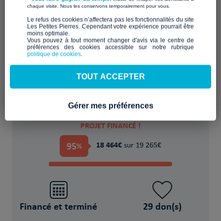
​ ​
chaque visite. Nous les conservons temporairement pour vous.
​Le refus des cookies n’affectera pas les fonctionnalités du site
Les Petites Pierres. Cependant votre expérience pourrait être
moins optimale.​
Aménager ou rénover un logement
Vous pouvez à tout moment changer d'avis via le centre de
préférences des cookies accessible sur notre rubrique
inadapté ou indigne
politique de cookies
.
POUR
TOUT ACCEPTER
34 Personne(s) en situation de précarité
Gérer mes préférences
PROJET FINANCÉ !
95
18 464€
%
sur 19 265€
Financé et terminé
29 don(s)