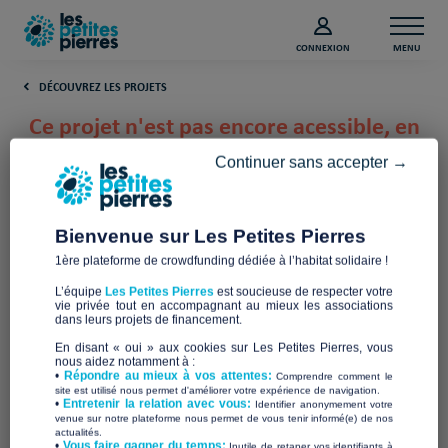
CONNEXION
MENU
DÉCOUVREZ LES PROJETS
Ce projet n'est pas encore acessible, en
attendant découvrez les derniers
Continuer sans accepter →
projets lancés :
Bienvenue sur Les Petites Pierres
1ère plateforme de crowdfunding dédiée à l’habitat solidaire !
L’équipe
Les Petites Pierres
est soucieuse de respecter votre
vie privée tout en accompagnant au mieux les associations
dans leurs projets de financement.
En disant « oui » aux cookies sur Les Petites Pierres, vous
nous aidez notamment à :
•
Répondre au mieux à vos attentes:
Comprendre comment le
site est utilisé nous permet d'améliorer votre expérience de navigation.
•
Entretenir la relation avec vous:
Identifier anonymement votre
venue sur notre plateforme nous permet de vous tenir informé(e) de nos
Deux locations pour
Solution de relogement
actualités.
héberger des demandeurs
pour un public SDF
​•
Vous faire gagner du temps:
Inutile de retaper vos identifiants à