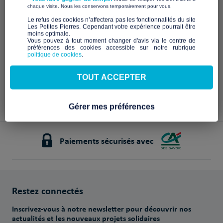
​ ​
chaque visite. Nous les conservons temporairement pour vous.
d'asile
Centre de Développement pour
l'Habitat et l'Aménagement des
COLLECTIF AGIR
​Le refus des cookies n’affectera pas les fonctionnalités du site
Territoires
Les Petites Pierres. Cependant votre expérience pourrait être
moins optimale.​
10 630€
2 420€
Vous pouvez à tout moment changer d'avis via le centre de
sur 15 000€
sur 15 000€
préférences des cookies accessible sur notre rubrique
politique de cookies
.
66 jours
36 jours
restants !
+
restants !
TOUT ACCEPTER
Gérer mes préférences
Paiements sécurisés avec
Restez connectés
Inscrivez-vous à notre newsletter pour découvrir nos
actualités et les nouveaux projets solidaires