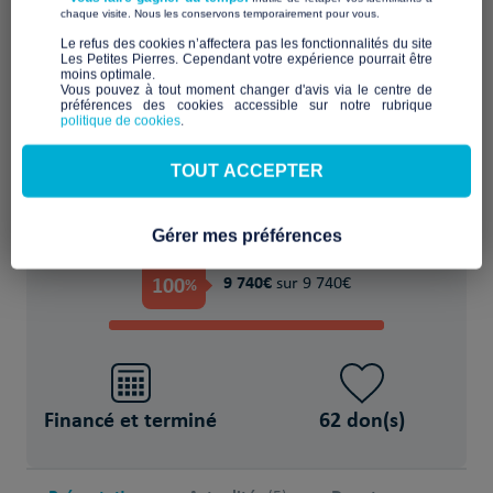
​ ​
chaque visite. Nous les conservons temporairement pour vous.
Logement individuel de type 2 dans un
​Le refus des cookies n’affectera pas les fonctionnalités du site
Les Petites Pierres. Cependant votre expérience pourrait être
habitat partagé
moins optimale.​
Vous pouvez à tout moment changer d'avis via le centre de
préférences des cookies accessible sur notre rubrique
POUR
politique de cookies
.
6 Adultes avec autisme
TOUT ACCEPTER
Gérer mes préférences
PROJET FINANCÉ !
100
9 740€
%
sur 9 740€
Financé et terminé
62 don(s)