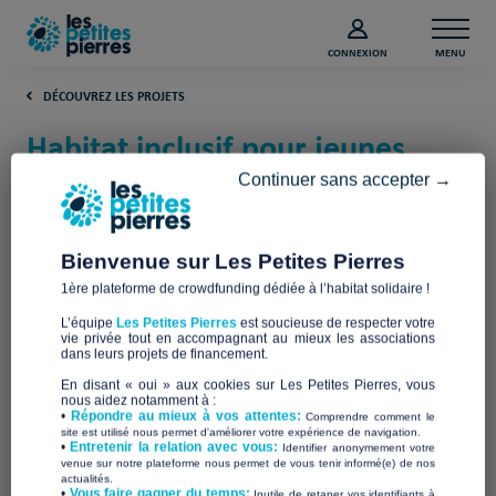
CONNEXION
MENU
DÉCOUVREZ LES PROJETS
Habitat inclusif pour jeunes
adultes avec autisme (Isère)
Continuer sans accepter →
Envol Isere autisme
Bienvenue sur Les Petites Pierres
1ère plateforme de crowdfunding dédiée à l’habitat solidaire !
L’équipe
Les Petites Pierres
est soucieuse de respecter votre
vie privée tout en accompagnant au mieux les associations
dans leurs projets de financement.
En disant « oui » aux cookies sur Les Petites Pierres, vous
nous aidez notamment à :
•
Répondre au mieux à vos attentes:
Comprendre comment le
site est utilisé nous permet d'améliorer votre expérience de navigation.
•
Entretenir la relation avec vous:
Identifier anonymement votre
venue sur notre plateforme nous permet de vous tenir informé(e) de nos
actualités.
​•
Vous faire gagner du temps:
Inutile de retaper vos identifiants à