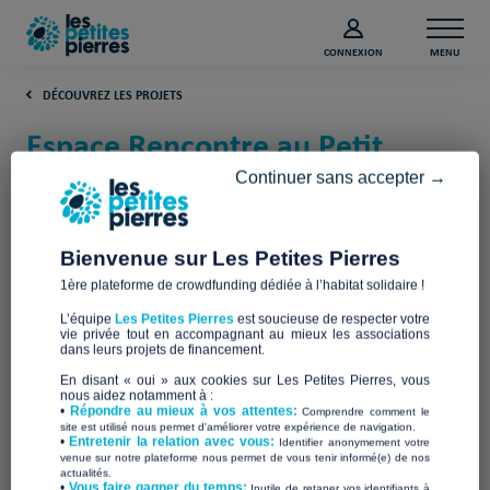
CONNEXION
MENU
DÉCOUVREZ LES PROJETS
Espace Rencontre au Petit
Châtelet à Thiers (Puy-de-
Continuer sans accepter →
Dôme)
Bienvenue sur Les Petites Pierres
Habitat et Humanisme Auvergne
1ère plateforme de crowdfunding dédiée à l’habitat solidaire !
L’équipe
Les Petites Pierres
est soucieuse de respecter votre
vie privée tout en accompagnant au mieux les associations
dans leurs projets de financement.
En disant « oui » aux cookies sur Les Petites Pierres, vous
nous aidez notamment à :
•
Répondre au mieux à vos attentes:
Comprendre comment le
site est utilisé nous permet d'améliorer votre expérience de navigation.
•
Entretenir la relation avec vous:
Identifier anonymement votre
venue sur notre plateforme nous permet de vous tenir informé(e) de nos
actualités.
​•
Vous faire gagner du temps:
Inutile de retaper vos identifiants à