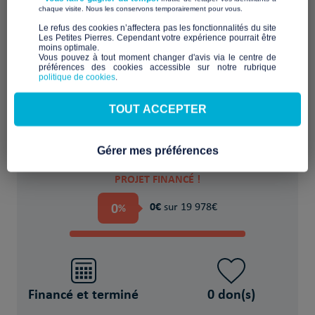
​ ​
chaque visite. Nous les conservons temporairement pour vous.
​Le refus des cookies n’affectera pas les fonctionnalités du site
Les Petites Pierres. Cependant votre expérience pourrait être
moins optimale.​
Aménager ou rénover un logement
Vous pouvez à tout moment changer d'avis via le centre de
préférences des cookies accessible sur notre rubrique
inadapté ou indigne
politique de cookies
.
POUR
TOUT ACCEPTER
des Personne(s) sans-abri
Gérer mes préférences
PROJET FINANCÉ !
0
0€
%
sur 19 978€
Financé et terminé
0 don(s)