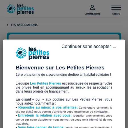
CONNEXION
MENU
LES ASSOCIATIONS
Continuer sans accepter →
Bienvenue sur Les Petites Pierres
1ère plateforme de crowdfunding dédiée à l’habitat solidaire !
L’équipe
Les Petites Pierres
est soucieuse de respecter votre
vie privée tout en accompagnant au mieux les associations
dans leurs projets de financement.
Habitat et Humanisme
En disant « oui » aux cookies sur Les Petites Pierres, vous
nous aidez notamment à :
•
Répondre au mieux à vos attentes:
Comprendre comment le
Auvergne
site est utilisé nous permet d'améliorer votre expérience de navigation.
•
Entretenir la relation avec vous:
Identifier anonymement votre
venue sur notre plateforme nous permet de vous tenir informé(e) de nos
actualités.
​•
Vous faire gagner du temps:
Inutile de retaper vos identifiants à