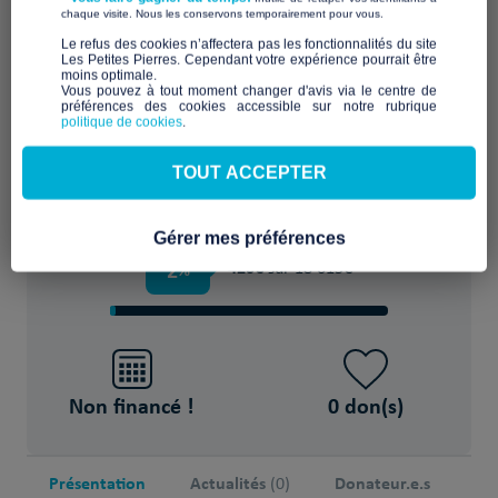
​ ​
chaque visite. Nous les conservons temporairement pour vous.
​Le refus des cookies n’affectera pas les fonctionnalités du site
Les Petites Pierres. Cependant votre expérience pourrait être
moins optimale.​
Améliorer le cadre de vie et le confort
Vous pouvez à tout moment changer d'avis via le centre de
préférences des cookies accessible sur notre rubrique
politique de cookies
.
POUR
TOUT ACCEPTER
24 Personnes en situation de handicap
Gérer mes préférences
2
420€
%
sur 18 615€
Non financé !
0 don(s)
Présentation
Actualités
Donateur.e.s
(0)