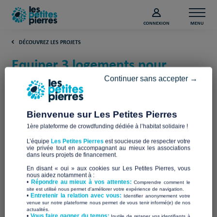
CONNEXION
MENU
DÉCOUVREZ LES PROJETS
Equiper 3 logements pour
Handicapés, soutenons
Continuer sans accepter →
l’initiative (Hautes-Alpes)
Bienvenue sur Les Petites Pierres
Fondation Edith Seltzer
1ère plateforme de crowdfunding dédiée à l’habitat solidaire !
L’équipe
Les Petites Pierres
est soucieuse de respecter votre
vie privée tout en accompagnant au mieux les associations
dans leurs projets de financement.
En disant « oui » aux cookies sur Les Petites Pierres, vous
nous aidez notamment à :
•
Répondre au mieux à vos attentes:
Comprendre comment le
site est utilisé nous permet d'améliorer votre expérience de navigation.
•
Entretenir la relation avec vous:
Identifier anonymement votre
venue sur notre plateforme nous permet de vous tenir informé(e) de nos
actualités.
​•
Vous faire gagner du temps:
Inutile de retaper vos identifiants à