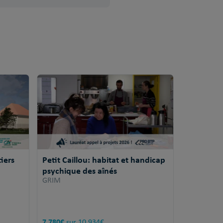
iers
Petit Caillou: habitat et handicap
psychique des aînés
GRIM
7 780€
sur 10 934€