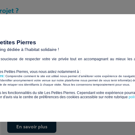
rojet ?
bergement ou le logement
tites Pierres
g dédiée à l’habitat solidaire !
soucieuse de respecter votre vie privée tout en accompagnant au mieux les a
Les Petites Pierres, vous nous aidez notamment à :
es:
Comprendre comment le site est utilisé nous permet d'améliorer votre expérience de navigati
Identifier anonymement votre venue sur notre plateforme nous permet de vous tenir informé(e) de
​ ​
ile de retaper vos identifiants à chaque visite. Nous les conservons temporairement pour vous.
Petit Coeur de Beurre
s les fonctionnalités du site Les Petites Pierres. Cependant votre expérience pourrai
d'avis via le centre de préférences des cookies accessible sur notre rubrique
pol
En savoir plus