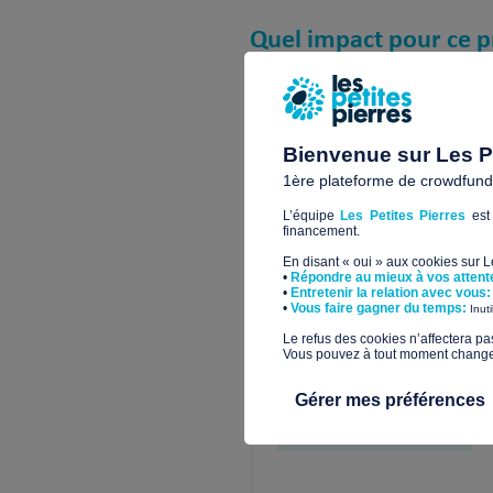
Quel impact pour ce p
Financer provisoirement l’hé
Bienvenue sur Les Pe
1ère plateforme de crowdfundin
P6096
L’équipe
Les Petites Pierres
est 
financement.
En disant « oui » aux cookies sur 
•
Répondre au mieux à vos attent
•
Entretenir la relation avec vous:
​•
Vous faire gagner du temps:
Inut
​Le refus des cookies n’affectera pa
Vous pouvez à tout moment changer 
Gérer mes préférences