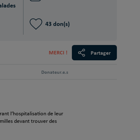
alades
43 don(s)
MERCI !
Partager
Donateur.e.s
ant l’hospitalisation de leur
amilles devant trouver des