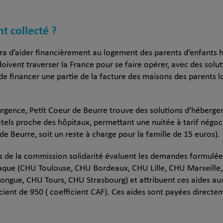
nt collecté ?
ra d’aider financièrement au logement des parents d’enfants h
doivent traverser la France pour se faire opérer, avec des sol
e financer une partie de la facture des maisons des parents lo
 urgence, Petit Coeur de Beurre trouve des solutions d’héberg
ôtels proche des hôpitaux, permettant une nuitée à tarif négoc
de Beurre, soit un reste à charge pour la famille de 15 euros).
 de la commission solidarité évaluent les demandes formulées 
diaque (CHU Toulouse, CHU Bordeaux, CHU Lille, CHU Marseille,
ongue, CHU Tours, CHU Strasbourg) et attribuent ces aides aux
icient de 950 ( coefficient CAF). Ces aides sont payées directe