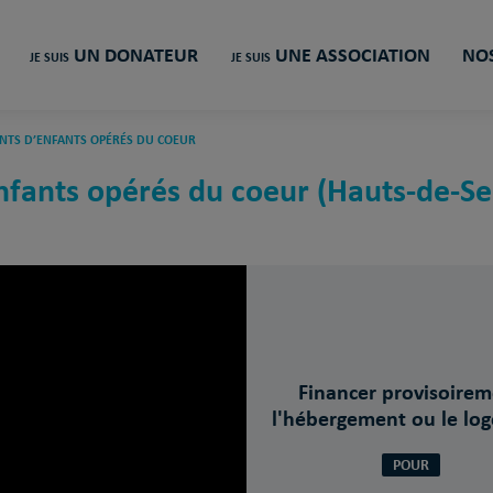
UN DONATEUR
UNE ASSOCIATION
NOS
JE SUIS
JE SUIS
ENTS D’ENFANTS OPÉRÉS DU COEUR
enfants opérés du coeur (Hauts-de-Se
Financer provisoire
l'hébergement ou le lo
POUR