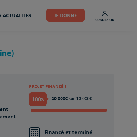
 ACTUALITÉS
JE DONNE
CONNEXION
ine)
PROJET FINANCÉ !
100
10 000€
%
sur 10 000€
ment
gement
Financé et terminé