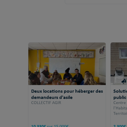
Deux locations pour héberger des
Solut
demandeurs d'asile
public
COLLECTIF AGIR
Centre
l'Habi
Territo
10 330€
2 300€
sur 15 000€