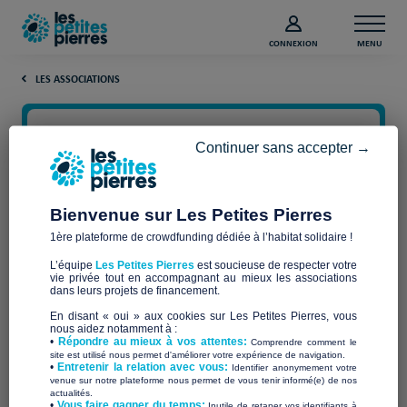
CONNEXION
MENU
LES ASSOCIATIONS
Continuer sans accepter →
Bienvenue sur Les Petites Pierres
1ère plateforme de crowdfunding dédiée à l’habitat solidaire !
L’équipe
Les Petites Pierres
est soucieuse de respecter votre
vie privée tout en accompagnant au mieux les associations
APF France handicap -
dans leurs projets de financement.
En disant « oui » aux cookies sur Les Petites Pierres, vous
Délégation de Savoie
nous aidez notamment à :
•
Répondre au mieux à vos attentes:
Comprendre comment le
site est utilisé nous permet d'améliorer votre expérience de navigation.
•
Entretenir la relation avec vous:
Identifier anonymement votre
venue sur notre plateforme nous permet de vous tenir informé(e) de nos
actualités.
​•
Vous faire gagner du temps:
Inutile de retaper vos identifiants à