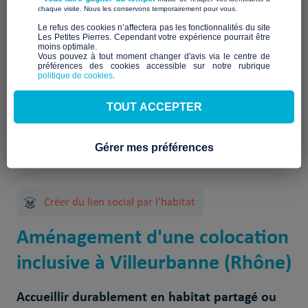
Qui sommes-nous ?
​ ​
chaque visite. Nous les conservons temporairement pour vous.
​Le refus des cookies n’affectera pas les fonctionnalités du site
À venir
Les Petites Pierres. Cependant votre expérience pourrait être
moins optimale.​
Vous pouvez à tout moment changer d'avis via le centre de
préférences des cookies accessible sur notre rubrique
politique de cookies
.
TOUT ACCEPTER
4 Projet(s) réalisé(s)
Gérer mes préférences
Créer du lien social par l'habitat
Aménagement d'une colocation
inclusive à Villeurbanne (Rhône)
Accueillir durablement en habitat partagé ou