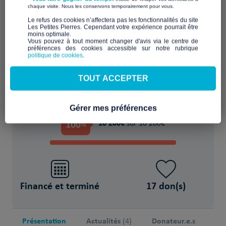
Hébergements temporaires en hôtels de
​ ​
chaque visite. Nous les conservons temporairement pour vous.
tourisme pour briser l’isolement
​Le refus des cookies n’affectera pas les fonctionnalités du site
Les Petites Pierres. Cependant votre expérience pourrait être
moins optimale.​
POUR
Vous pouvez à tout moment changer d'avis via le centre de
préférences des cookies accessible sur notre rubrique
politique de cookies
.
10 Personnes sans accès aux dispositifs
d’hébergement
TOUT ACCEPTER
PROJET FINANCÉ !
Gérer mes préférences
100
10 200€
%
sur 10 200€
Financé et terminé
17 don(s)
Présentation
Actualités
Donateur.e.s
(4)