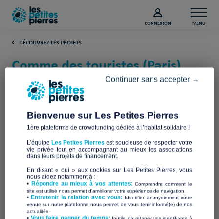
CONNEXION
MENU
DÉCOUVREZ LES PROJETS
Comme des touristes (Paris)
Continuer sans accepter →
A.M.A.R.E.S
Bienvenue sur Les Petites Pierres
1ère plateforme de crowdfunding dédiée à l’habitat solidaire !
L’équipe
Les Petites Pierres
est soucieuse de respecter votre
vie privée tout en accompagnant au mieux les associations
dans leurs projets de financement.
En disant « oui » aux cookies sur Les Petites Pierres, vous
nous aidez notamment à :
•
Répondre au mieux à vos attentes:
Comprendre comment le
site est utilisé nous permet d'améliorer votre expérience de navigation.
•
Entretenir la relation avec vous:
Identifier anonymement votre
venue sur notre plateforme nous permet de vous tenir informé(e) de nos
actualités.
​•
Vous faire gagner du temps:
Inutile de retaper vos identifiants à