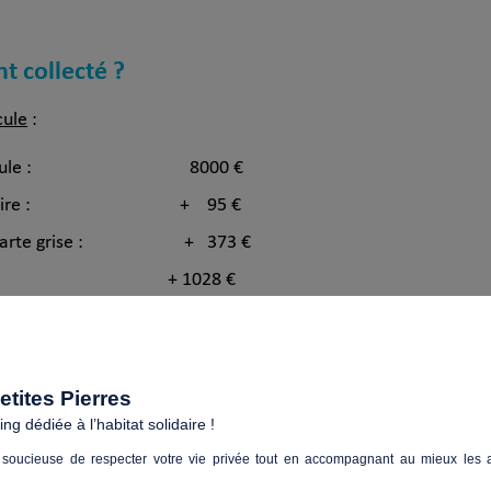
nt collecté ?
cule
:
 du véhicule : 8000 €
 obligatoire : + 95 €
e la carte grise : + 373 €
hicule : + 1028 €
l’assurance : –
7758 €
cer : 1738 €
tites Pierres
g dédiée à l’habitat solidaire !
soucieuse de respecter votre vie privée tout en accompagnant au mieux les a