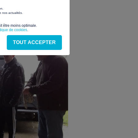
on.
 nos actualités.
t être moins optimale.​
itique de cookies
.
TOUT ACCEPTER