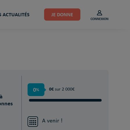
 ACTUALITÉS
JE DONNE
CONNEXION
0
0€
%
sur 2 000€
à
onnes
A venir !