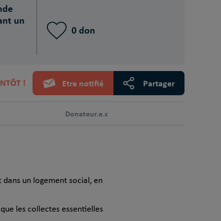
nde
ant un
0 don
NTÔT !
Etre notifié
Partager
Donateur.e.s
 dans un logement social, en
 que les collectes essentielles