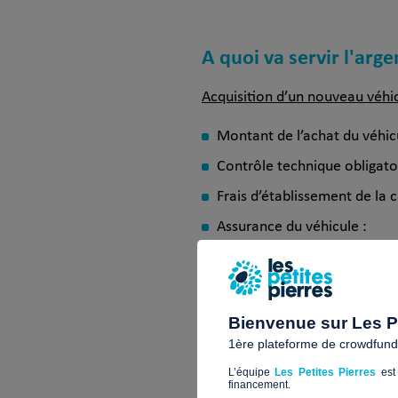
A quoi va servir l'arge
Acquisition d’un nouveau véhi
Montant de l’achat
Contrôle technique
Frais d’établissement d
Assurance du vé
Indemnisation de 
Reste à finan
Bienvenue sur Les Pe
1ère plateforme de crowdfundin
L’équipe
Les Petites Pierres
est 
financement.