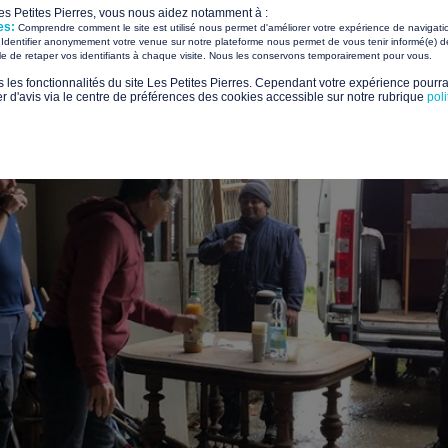
Les Petites Pierres, vous nous aidez notamment à :
es:
Comprendre comment le site est utilisé nous permet d'améliorer votre expérience de navigati
Identifier anonymement votre venue sur notre plateforme nous permet de vous tenir informé(e) de
​ ​
ile de retaper vos identifiants à chaque visite. Nous les conservons temporairement pour vous.
s les fonctionnalités du site Les Petites Pierres. Cependant votre expérience pourrai
d'avis via le centre de préférences des cookies accessible sur notre rubrique
pol