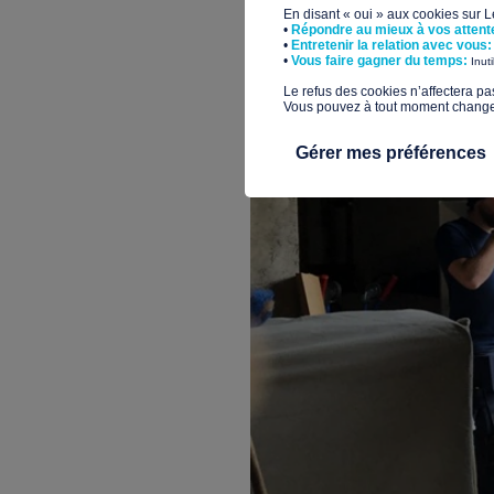
En disant « oui » aux cookies sur 
•
Répondre au mieux à vos attent
•
Entretenir la relation avec vous:
​•
Vous faire gagner du temps:
Inut
​Le refus des cookies n’affectera pa
Vous pouvez à tout moment changer 
Gérer mes préférences